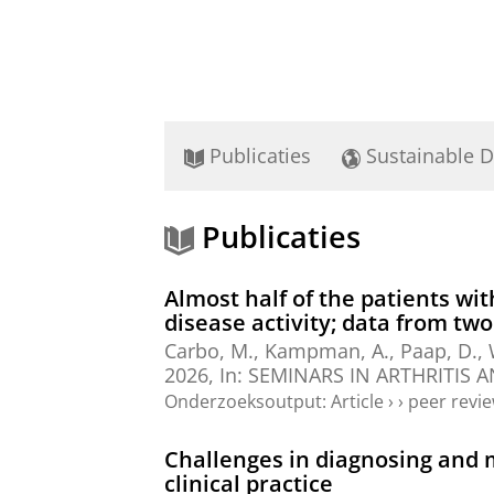
Publicaties
Sustainable 
Publicaties
Almost half of the patients wi
disease activity; data from tw
Carbo, M.
, Kampman, A.,
Paap, D.
,
2026
,
In:
SEMINARS IN ARTHRITIS 
Onderzoeksoutput
:
Article
›
›
peer revi
Challenges in diagnosing and m
clinical practice