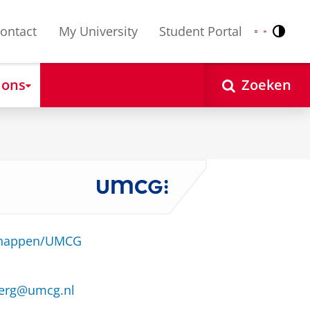
ontact
My University
Student Portal
Contr
Nederlands
English
 ons
Zoeken
schappen/UMCG
erg@umcg.nl