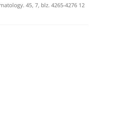
umatology.
45
,
7
,
blz. 4265-4276
12
 compliance with World Health
.
&
Arends, S.
,
2026
,
In:
Arthritis
 evidence of sacroiliitis
,
In:
Arthritis Research and Therapy.
r impact on quality of life in