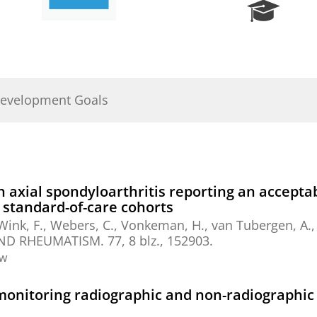
R
e
s
e
a
r
Development Goals
c
h
P
o
r
t
th axial spondyloarthritis reporting an accep
a
o standard-of-care cohorts
l
Wink, F.
, Webers, C., Vonkeman, H., van Tubergen, A.
AND RHEUMATISM.
77
,
8 blz.
, 152903.
ew
onitoring radiographic and non-radiographic a