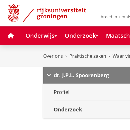
Skip
Skip
to
to
Content
Navigation
breed in kenni
Home
Onderwijs
Onderzoek
Maatsch
Over ons
Praktische zaken
Waar vi
dr. J.P.L. Spoorenberg
Profiel
Onderzoek