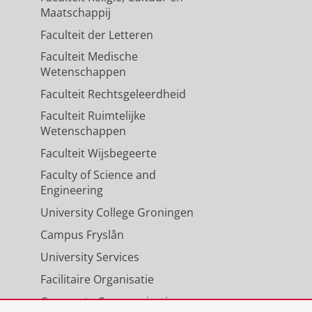
Maatschappij
Faculteit der Letteren
ifestyle factors in axial
Faculteit Medische
Wetenschappen
orenberg, A.
,
1-jun-2025
,
In:
Faculteit Rechtsgeleerdheid
Faculteit Ruimtelijke
Wetenschappen
ondyloarthritis and severe
Faculteit Wijsbegeerte
Faculty of Science and
W. F., Mahler, E. A. M., Van
Engineering
, A. M., Vlieland, T. P. M. V. & Van
University College Groningen
Campus Fryslân
University Services
Facilitaire Organisatie
Corporate Communicatie