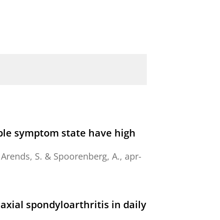
table symptom state have high
,
Arends, S.
&
Spoorenberg, A.
,
apr-
xial spondyloarthritis in daily