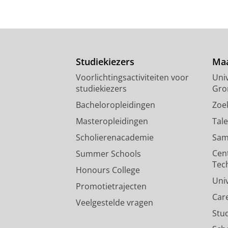
Studiekiezers
Maa
Voorlichtingsactiviteiten voor
Univ
studiekiezers
Gro
Bacheloropleidingen
Zoe
Masteropleidingen
Tal
Scholierenacademie
Sam
Cen
Summer Schools
Tec
Honours College
Uni
Promotietrajecten
Car
Veelgestelde vragen
Stu