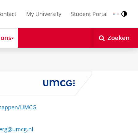
ontact
My University
Student Portal
Contr
Nederlands
English
 ons
Zoeken
schappen/UMCG
erg@umcg.nl