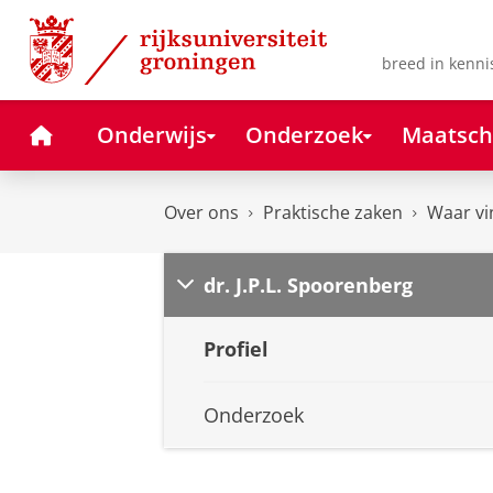
Skip
Skip
to
to
Content
Navigation
breed in kenni
Home
Onderwijs
Onderzoek
Maatsch
Over ons
Praktische zaken
Waar vi
dr. J.P.L. Spoorenberg
Profiel
Onderzoek