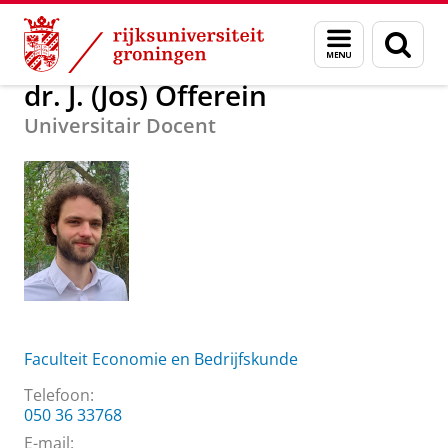
Skip
Skip
Over ons
dr. J. (Jos) Offerein
Menu
Zoek
to
to
en
Content
Navigation
zoeken
dr. J. (Jos) Offerein
Universitair Docent
Faculteit Economie en Bedrijfskunde
Telefoon:
050 36 33768
E-mail: