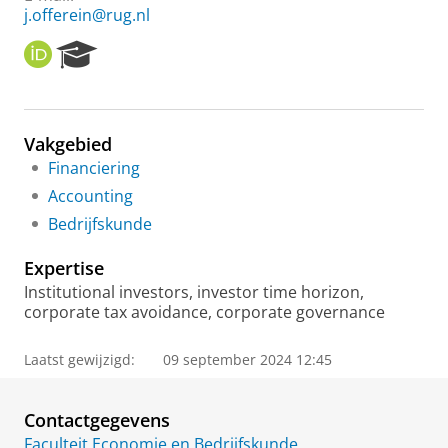
j.offerein@rug.nl
O
R
R
e
C
s
I
e
D
a
Vakgebied
r
Financiering
c
h
Accounting
P
Bedrijfskunde
o
r
Expertise
t
a
Institutional investors, investor time horizon,
l
corporate tax avoidance, corporate governance
Laatst gewijzigd:
09 september 2024 12:45
Contactgegevens
Faculteit Economie en Bedrijfskunde