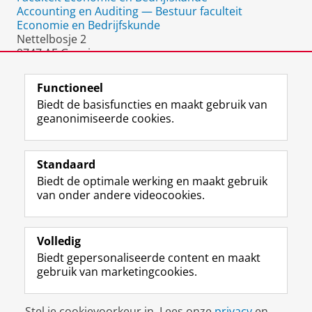
Accounting en Auditing — Bestuur faculteit
Economie en Bedrijfskunde
Nettelbosje 2
9747 AE Groningen
Nederland
Functioneel
Biedt de basisfuncties en maakt gebruik van
geanonimiseerde cookies.
F
L
R
I
Y
Volg de RUG
a
i
S
n
o
Standaard
c
n
S
s
u
Biedt de optimale werking en maakt gebruik
e
k
-
t
T
Studiekiezers
van onder andere videocookies.
b
e
f
a
u
Maatschappij/bedrijven
o
d
e
g
b
o
I
e
r
e
Alumni
k
n
d
a
-
Volledig
p
-
R
m
k
Biedt gepersonaliseerde content en maakt
Over ons
a
p
i
-
a
gebruik van marketingcookies.
g
a
j
a
n
i
g
k
c
a
Disclaimer & Copyright
Privacy
Cookies
n
i
s
c
a
Stel je cookievoorkeur in. Lees onze
privacy
en