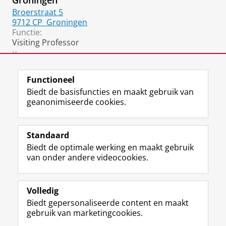
Groningen
Broerstraat 5
9712 CP
Groningen
Functie:
Visiting Professor
Kamer:
424
Functioneel
Biedt de basisfuncties en maakt gebruik van
geanonimiseerde cookies.
F
L
R
I
Y
Volg de RUG
a
i
S
n
o
Standaard
c
n
S
s
u
Biedt de optimale werking en maakt gebruik
e
k
-
t
T
Studiekiezers
van onder andere videocookies.
b
e
f
a
u
Maatschappij/bedrijven
o
d
e
g
b
o
I
e
r
e
Alumni
k
n
d
a
-
Volledig
p
-
R
m
k
Biedt gepersonaliseerde content en maakt
Over ons
a
p
i
-
a
gebruik van marketingcookies.
g
a
j
a
n