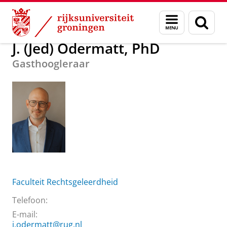
Skip
Skip
Over ons
J. (Jed) Odermatt, PhD
Menu
Zoek
to
to
en
Content
Navigation
zoeken
J. (Jed) Odermatt, PhD
Gasthoogleraar
Faculteit Rechtsgeleerdheid
Telefoon:
E-mail:
j.odermatt@rug.nl