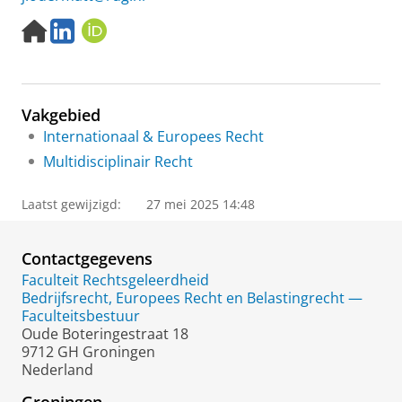
H
L
O
o
i
R
m
n
C
e
k
I
p
e
D
Vakgebied
a
d
g
I
Internationaal & Europees Recht
e
n
Multidisciplinair Recht
Laatst gewijzigd:
27 mei 2025 14:48
Contactgegevens
Faculteit Rechtsgeleerdheid
Bedrijfsrecht, Europees Recht en Belastingrecht —
Faculteitsbestuur
Oude Boteringestraat 18
9712 GH Groningen
Nederland