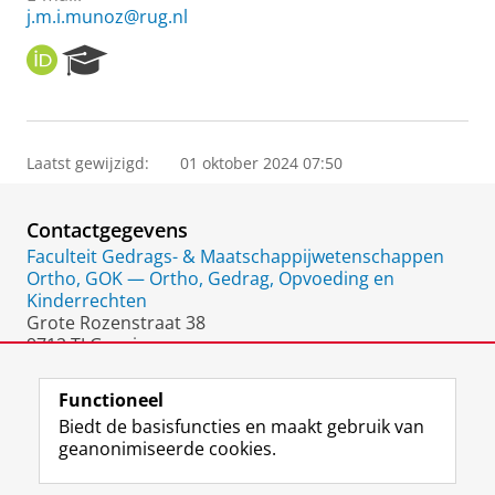
j.m.i.munoz@rug.nl
O
R
R
e
C
s
I
e
D
a
Laatst gewijzigd:
01 oktober 2024 07:50
r
c
h
Contactgegevens
P
o
Faculteit Gedrags- & Maatschappijwetenschappen
r
Ortho, GOK — Ortho, Gedrag, Opvoeding en
t
Kinderrechten
a
Grote Rozenstraat 38
l
9712 TJ Groningen
Nederland
Functioneel
Biedt de basisfuncties en maakt gebruik van
geanonimiseerde cookies.
F
L
R
I
Y
Volg de RUG