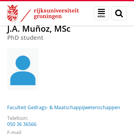
Skip
Skip
Over ons
J.A. Muñoz, MSc
Menu
Zoek
to
to
en
Content
Navigation
zoeken
J.A. Muñoz, MSc
PhD student
Faculteit Gedrags- & Maatschappijwetenschappen
Telefoon:
050 36 36566
E-mail: