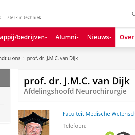
C
s - sterk in techniek
appij/bedrijven
Alumni
Nieuws
Over
ndt u ons
prof. dr. J.M.C. van Dijk
prof. dr. J.M.C. van Dijk
Afdelingshoofd Neurochirurgie
Faculteit Medische Weten
Telefoon: