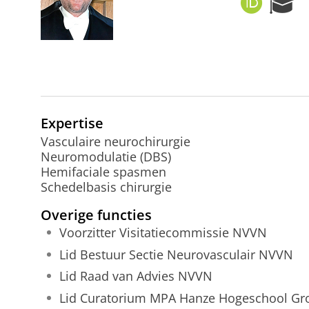
O
R
R
e
C
s
I
e
D
a
r
c
h
Expertise
P
o
Vasculaire neurochirurgie
r
Neuromodulatie (DBS)
t
Hemifaciale spasmen
a
Schedelbasis chirurgie
l
Overige functies
Voorzitter Visitatiecommissie NVVN
Lid Bestuur Sectie Neurovasculair NVVN
Lid Raad van Advies NVVN
Lid Curatorium MPA Hanze Hogeschool Gr