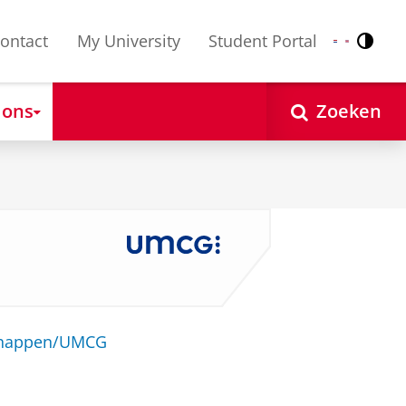
ontact
My University
Student Portal
Contr
Nederlands
English
 ons
Zoeken
schappen/UMCG