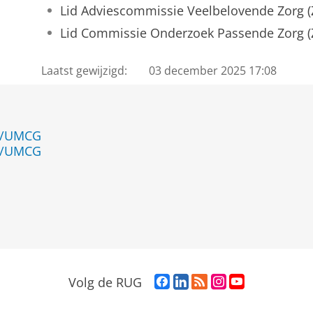
Lid Adviescommissie Veelbelovende Zorg 
Lid Commissie Onderzoek Passende Zorg 
Laatst gewijzigd:
03 december 2025 17:08
en/UMCG
en/UMCG
F
L
R
I
Y
Volg de RUG
a
i
S
n
o
c
n
S
s
u