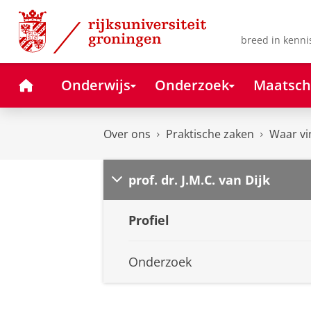
Skip
Skip
to
to
Content
Navigation
breed in kenni
Home
Onderwijs
Onderzoek
Maatsch
Over ons
Praktische zaken
Waar vi
prof. dr. J.M.C. van Dijk
Profiel
Onderzoek