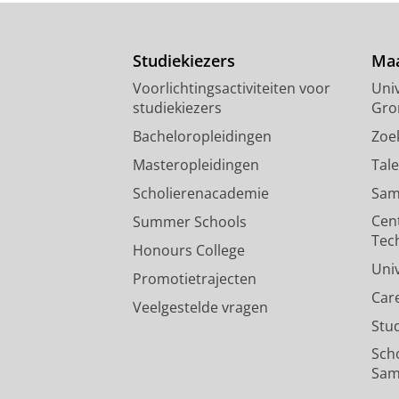
Studiekiezers
Maa
Voorlichtingsactiviteiten voor
Univ
studiekiezers
Gro
Bacheloropleidingen
Zoe
Masteropleidingen
Tal
Scholierenacademie
Sam
Cen
Summer Schools
Tec
Honours College
Uni
Promotietrajecten
Car
Veelgestelde vragen
Stu
Sch
Sam