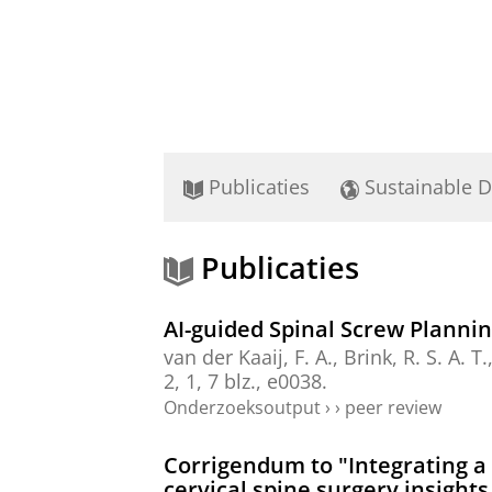
Publicaties
Sustainable 
Publicaties
AI-guided Spinal Screw Plannin
van der Kaaij, F. A.,
Brink, R. S. A. T.
2
,
1
,
7 blz.
, e0038.
Onderzoeksoutput
›
›
peer review
Corrigendum to "Integrating a 
cervical spine surgery insight