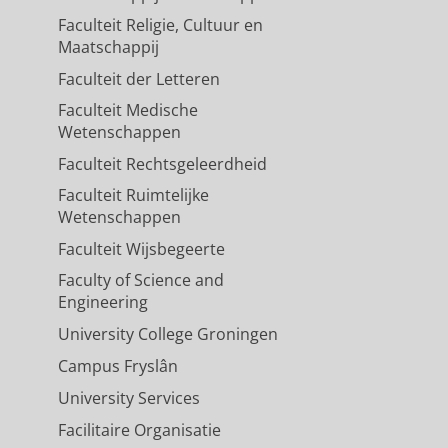
ic transsphenoidal surgery
Faculteit Religie, Cultuur en
bility and dose finding trial
Maatschappij
Faculteit der Letteren
 A. G. W.
, Feijen, R. A.,
Kruijff, S.
,
Faculteit Medische
jlen, J. M. A.
,
jan-2025
,
In:
European
Wetenschappen
Faculteit Rechtsgeleerdheid
Faculteit Ruimtelijke
 study in cervical spine
Wetenschappen
)
Faculteit Wijsbegeerte
an, M. F.
,
van Dijk, J. M. C.
&
Faculty of Science and
pine Society.
25
,
9
,
blz. 2014-2025
Engineering
University College Groningen
Campus Fryslân
us open surgery in the
University Services
rolled trial
Facilitaire Organisatie
-2025
,
In:
European Spine Journal.