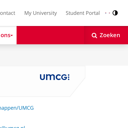
ontact
My University
Student Portal
Contr
Nederlands
English
 ons
Zoeken
schappen/UMCG