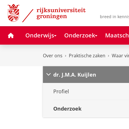
Skip
Skip
to
to
Content
Navigation
breed in kenni
Home
Onderwijs
Onderzoek
Maatsch
Over ons
Praktische zaken
Waar vi
dr. J.M.A. Kuijlen
Profiel
Onderzoek