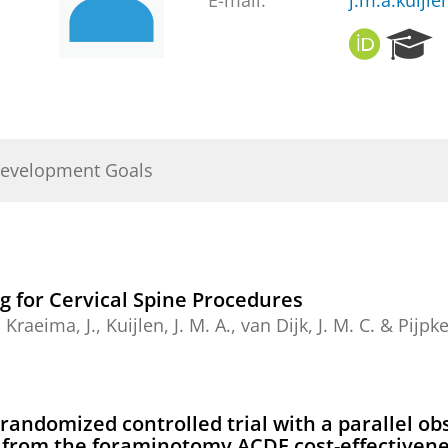
E-mail:
j.m.a.kuijl
O
R
R
e
C
s
I
e
D
a
r
Development Goals
c
h
P
o
r
t
g for Cervical Spine Procedures
a
,
Kraeima, J.
,
Kuijlen, J. M. A.
,
van Dijk, J. M. C.
&
Pijpker
l
randomized controlled trial with a parallel ob
s from the foraminotomy ACDF cost-effectiveness