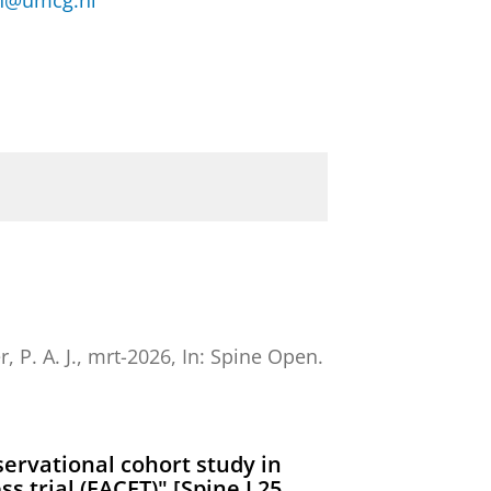
en@umcg.nl
, P. A. J.
,
mrt-2026
,
In:
Spine Open.
servational cohort study in
 trial (FACET)" [Spine J 25