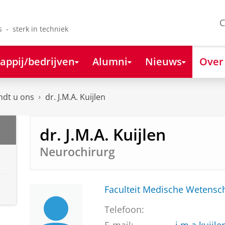
C
s - sterk in techniek
appij/bedrijven
Alumni
Nieuws
Over
ndt u ons
dr. J.M.A. Kuijlen
dr. J.M.A. Kuijlen
Neurochirurg
Faculteit Medische Weten
Telefoon: