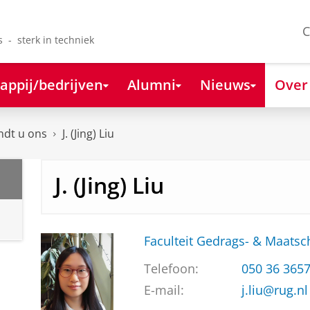
C
s - sterk in techniek
appij/bedrijven
Alumni
Nieuws
Over
ndt u ons
J. (Jing) Liu
J. (Jing) Liu
Faculteit Gedrags- & Maats
Telefoon:
050 36 365
E-mail:
j.liu@rug.nl