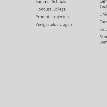
Cen
Summer Schools
Tec
Honours College
Uni
Promotietrajecten
Car
Veelgestelde vragen
Stu
Sch
Sam