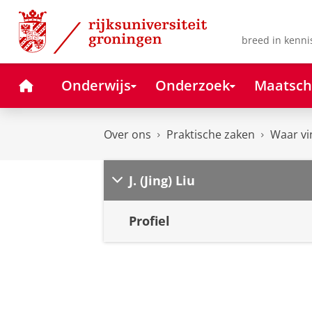
Skip
Skip
to
to
Content
Navigation
breed in kenni
Home
Onderwijs
Onderzoek
Maatsch
Over ons
Praktische zaken
Waar vi
J. (Jing) Liu
Profiel