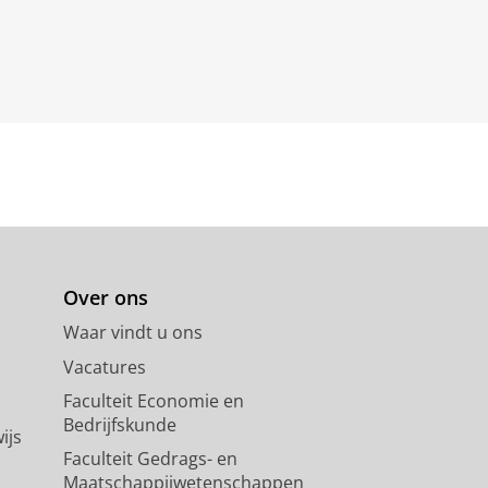
Over ons
Waar vindt u ons
Vacatures
Faculteit Economie en
Bedrijfskunde
ijs
Faculteit Gedrags- en
Maatschappijwetenschappen