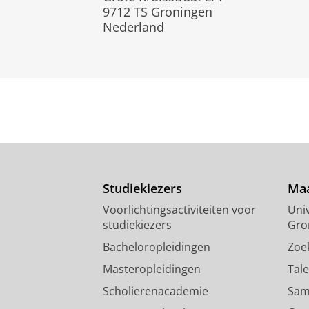
9712 TS Groningen
Nederland
Studiekiezers
Maa
Voorlichtingsactiviteiten voor
Univ
studiekiezers
Gro
Bacheloropleidingen
Zoe
Masteropleidingen
Tal
Scholierenacademie
Sam