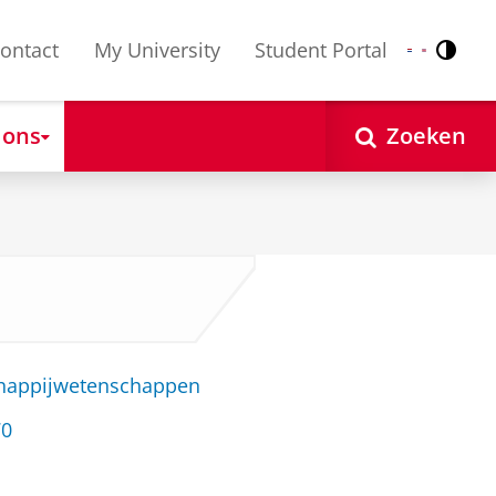
ontact
My University
Student Portal
Contr
Nederlands
English
 ons
Zoeken
chappijwetenschappen
70