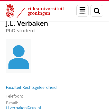
Skip
Skip
Over ons
J.L. Verbaken
Menu
Zoek
to
to
en
Content
Navigation
zoeken
J.L. Verbaken
PhD student
Faculteit Rechtsgeleerdheid
Telefoon:
E-mail:
j.l.verbaken@rug.nl