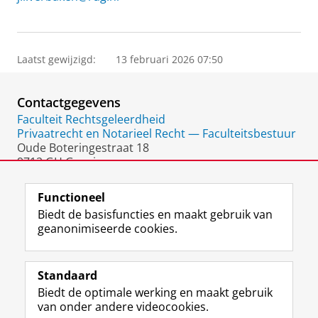
Laatst gewijzigd:
13 februari 2026 07:50
Contactgegevens
Faculteit Rechtsgeleerdheid
Privaatrecht en Notarieel Recht — Faculteitsbestuur
Oude Boteringestraat 18
9712 GH Groningen
Nederland
Functioneel
Biedt de basisfuncties en maakt gebruik van
geanonimiseerde cookies.
F
L
R
I
Y
Volg de RUG
a
i
S
n
o
Standaard
c
n
S
s
u
Biedt de optimale werking en maakt gebruik
e
k
-
t
T
Studiekiezers
van onder andere videocookies.
b
e
f
a
u