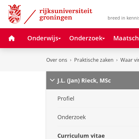
Skip
Skip
to
to
Content
Navigation
breed in kenni
Home
Onderwijs
Onderzoek
Maatsch
Over ons
Praktische zaken
Waar vi
J.L. (Jan) Rieck, MSc
Profiel
Onderzoek
Curriculum vitae