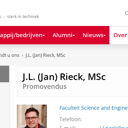
C
s - sterk in techniek
appij/bedrijven
Alumni
Nieuws
Over
ndt u ons
J.L. (Jan) Rieck, MSc
J.L. (Jan) Rieck, MSc
Promovendus
Faculteit Science and Engine
Telefoon: