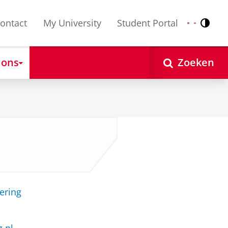
ontact
My University
Student Portal
Contr
Nederlands
English
 ons
Zoeken
ering