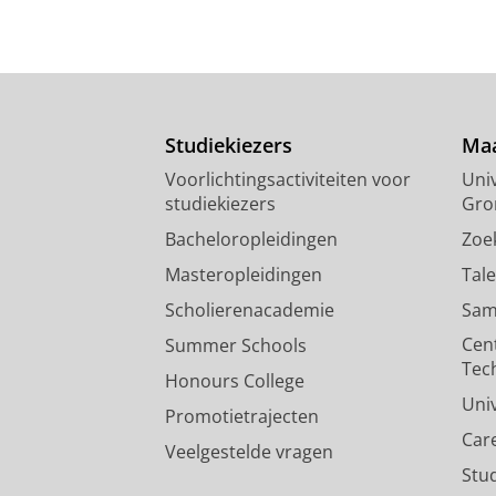
Studiekiezers
Maa
Voorlichtingsactiviteiten voor
Univ
studiekiezers
Gro
Bacheloropleidingen
Zoe
Masteropleidingen
Tal
Scholierenacademie
Sam
Cen
Summer Schools
Tec
Honours College
Uni
Promotietrajecten
Car
Veelgestelde vragen
Stu