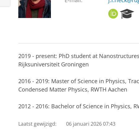
E-mail:
j.l.rieck@ru
O
R
R
e
C
s
I
e
D
a
r
c
2019 - present: PhD student at Nanostructures
h
Rijksuniversiteit Groningen
P
o
r
2016 - 2019: Master of Science in Physics, Tra
t
Condensed Matter Physics, RWTH Aachen
a
l
2012 - 2016: Bachelor of Science in Physics,
Laatst gewijzigd:
06 januari 2026 07:43