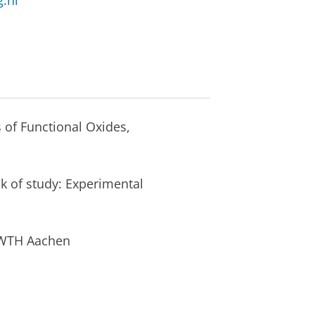
g.nl
 of Functional Oxides,
ck of study: Experimental
 RWTH Aachen