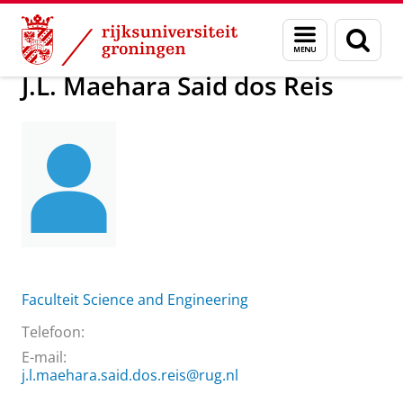
Skip
Skip
Over ons
J.L. Maehara Said dos Reis
Menu
Zoek
to
to
en
Content
Navigation
zoeken
J.L. Maehara Said dos Reis
Faculteit Science and Engineering
Telefoon:
E-mail:
j.l.maehara.said.dos.reis@rug.nl