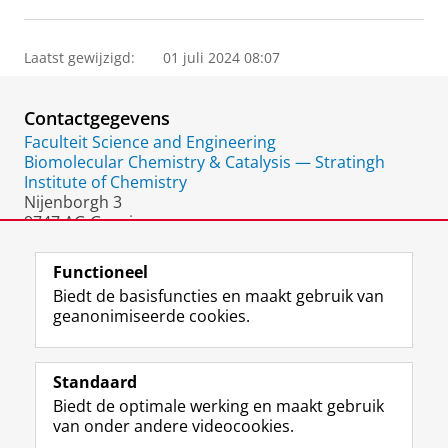
Laatst gewijzigd:
01 juli 2024 08:07
Contactgegevens
Faculteit Science and Engineering
Biomolecular Chemistry & Catalysis — Stratingh
Institute of Chemistry
Nijenborgh 3
9747 AG Groningen
Nederland
Functioneel
Biedt de basisfuncties en maakt gebruik van
geanonimiseerde cookies.
F
L
R
I
Y
Volg de RUG
a
i
S
n
o
Standaard
c
n
S
s
u
Biedt de optimale werking en maakt gebruik
e
k
-
t
T
Studiekiezers
van onder andere videocookies.
b
e
f
a
u