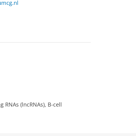
@umcg.nl
 RNAs (lncRNAs), B-cell