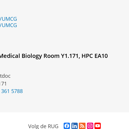
en/UMCG
en/UMCG
Medical Biology Room Y1.171, HPC EA10
tdoc
171
 361 5788
F
L
R
I
Y
Volg de RUG