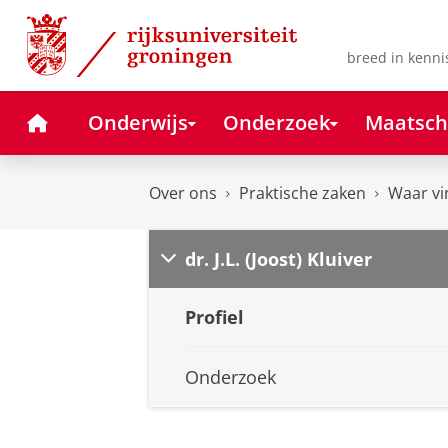
Skip
Skip
to
to
Content
Navigation
breed in kenni
Home
Onderwijs
Onderzoek
Maatsch
Over ons
Praktische zaken
Waar vi
dr. J.L. (Joost) Kluiver
Profiel
Onderzoek