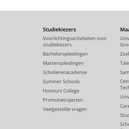
Studiekiezers
Maa
Voorlichtingsactiviteiten voor
Univ
studiekiezers
Gro
Bacheloropleidingen
Zoe
Masteropleidingen
Tal
Scholierenacademie
Sam
Cen
Summer Schools
Tec
Honours College
Uni
Promotietrajecten
Car
Veelgestelde vragen
Stu
Sch