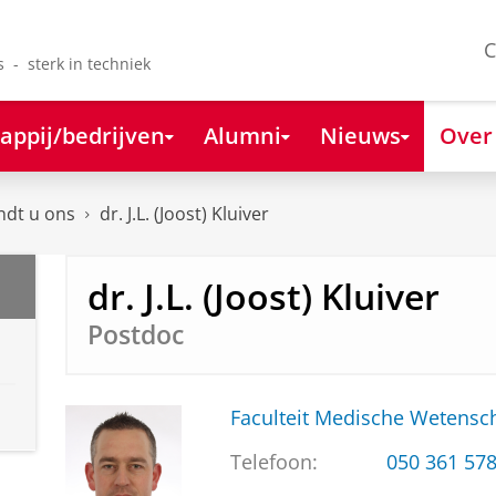
C
s - sterk in techniek
appij/bedrijven
Alumni
Nieuws
Over
ndt u ons
dr. J.L. (Joost) Kluiver
dr. J.L. (Joost) Kluiver
Postdoc
Faculteit Medische Weten
Telefoon:
050 361 57