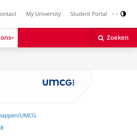
ontact
My University
Student Portal
Contr
Nederlands
English
 ons
Zoeken
schappen/UMCG
88