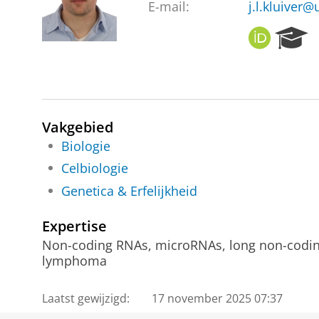
E-mail:
j.l.kluiver
O
R
R
e
C
s
I
e
D
a
r
Vakgebied
c
h
Biologie
P
Celbiologie
o
Genetica & Erfelijkheid
r
t
a
Expertise
l
Non-coding RNAs, microRNAs, long non-coding
lymphoma
Laatst gewijzigd:
17 november 2025 07:37