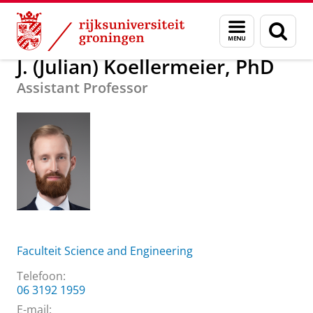
Skip
Skip
Over ons
J. (Julian) Koellermeier, PhD
Menu
Zoek
to
to
en
Content
Navigation
zoeken
J. (Julian) Koellermeier, PhD
Assistant Professor
Faculteit Science and Engineering
Telefoon:
06 3192 1959
E-mail: