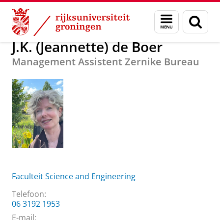
Skip
Skip
Over ons
J.K. (Jeannette) de Boer
Menu
Zoek
to
to
en
Content
Navigation
zoeken
J.K. (Jeannette) de Boer
Management Assistent Zernike Bureau
Faculteit Science and Engineering
Telefoon:
06 3192 1953
E-mail: