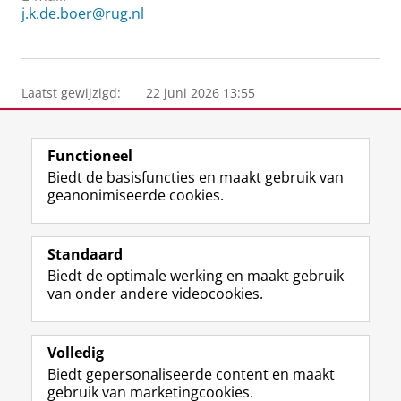
j.k.de.boer@rug.nl
Laatst gewijzigd:
22 juni 2026 13:55
Functioneel
Biedt de basisfuncties en maakt gebruik van
geanonimiseerde cookies.
F
L
R
I
Y
Volg de RUG
a
i
S
n
o
Standaard
c
n
S
s
u
Biedt de optimale werking en maakt gebruik
e
k
-
t
T
Studiekiezers
van onder andere videocookies.
b
e
f
a
u
Maatschappij/bedrijven
o
d
e
g
b
o
I
e
r
e
Alumni
k
n
d
a
-
Volledig
p
-
R
m
k
Biedt gepersonaliseerde content en maakt
Over ons
a
p
i
-
a
gebruik van marketingcookies.