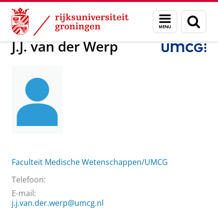
Skip
Skip
Over ons
J.J. van der Werp
Menu
Zoek
to
to
en
Content
Navigation
zoeken
J.J. van der Werp
Faculteit Medische Wetenschappen/UMCG
Telefoon:
E-mail:
j.j.van.der.werp@umcg.nl