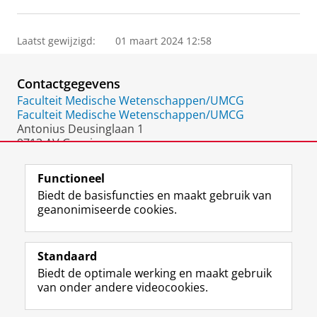
Laatst gewijzigd:
01 maart 2024 12:58
Contactgegevens
Faculteit Medische Wetenschappen/UMCG
Faculteit Medische Wetenschappen/UMCG
Antonius Deusinglaan 1
9713 AV Groningen
Nederland
Functioneel
Biedt de basisfuncties en maakt gebruik van
geanonimiseerde cookies.
F
L
R
I
Y
Volg de RUG
a
i
S
n
o
Standaard
c
n
S
s
u
Biedt de optimale werking en maakt gebruik
e
k
-
t
T
Studiekiezers
van onder andere videocookies.
b
e
f
a
u
Maatschappij/bedrijven
o
d
e
g
b