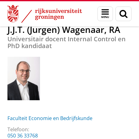
Skip
Skip
Over ons
J.J.T. (Jurgen) Wagenaar, RA
Menu
Zoek
to
to
en
Content
Navigation
zoeken
J.J.T. (Jurgen) Wagenaar, RA
Universitair docent Internal Control en
PhD kandidaat
Faculteit Economie en Bedrijfskunde
Telefoon:
050 36 33768