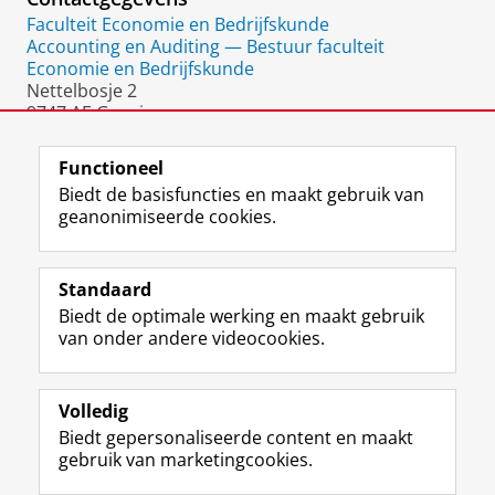
Faculteit Economie en Bedrijfskunde
Accounting en Auditing — Bestuur faculteit
Economie en Bedrijfskunde
Nettelbosje 2
9747 AE Groningen
Nederland
Functioneel
Biedt de basisfuncties en maakt gebruik van
geanonimiseerde cookies.
F
L
R
I
Y
Volg de RUG
a
i
S
n
o
Standaard
c
n
S
s
u
Biedt de optimale werking en maakt gebruik
e
k
-
t
T
Studiekiezers
van onder andere videocookies.
b
e
f
a
u
Maatschappij/bedrijven
o
d
e
g
b
o
I
e
r
e
Alumni
k
n
d
a
-
Volledig
p
-
R
m
k
Biedt gepersonaliseerde content en maakt
Over ons
a
p
i
-
a
gebruik van marketingcookies.
g
a
j
a
n