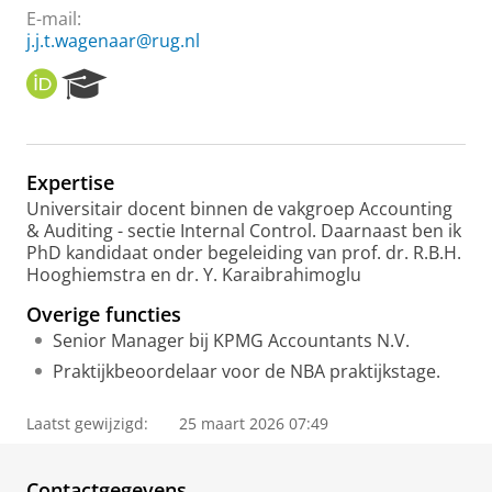
E-mail:
j.j.t.wagenaar@rug.nl
O
R
R
e
C
s
I
e
D
a
Expertise
r
Universitair docent binnen de vakgroep Accounting
c
& Auditing - sectie Internal Control. Daarnaast ben ik
h
PhD kandidaat onder begeleiding van prof. dr. R.B.H.
P
Hooghiemstra en dr. Y. Karaibrahimoglu
o
r
Overige functies
t
Senior Manager bij KPMG Accountants N.V.
a
l
Praktijkbeoordelaar voor de NBA praktijkstage.
Laatst gewijzigd:
25 maart 2026 07:49
Contactgegevens