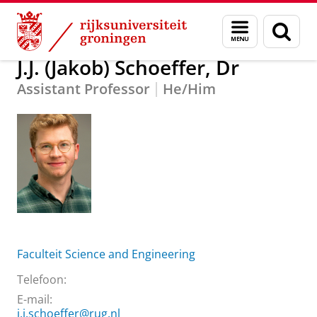
Skip
Skip
Over ons
J.J. (Jakob) Schoeffer, Dr
Menu
Zoek
to
to
en
Content
Navigation
zoeken
J.J. (Jakob) Schoeffer, Dr
Assistant Professor
He/Him
Faculteit Science and Engineering
Telefoon:
E-mail:
j.j.schoeffer@rug.nl