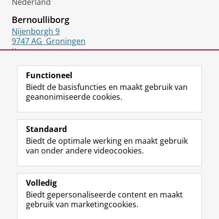
Nederland
Bernoulliborg
Nijenborgh 9
9747 AG
Groningen
Kamer:
336
Functioneel
Biedt de basisfuncties en maakt gebruik van
geanonimiseerde cookies.
F
L
R
I
Y
Volg de RUG
a
i
S
n
o
Standaard
c
n
S
s
u
Biedt de optimale werking en maakt gebruik
e
k
-
t
T
Studiekiezers
van onder andere videocookies.
b
e
f
a
u
Maatschappij/bedrijven
o
d
e
g
b
o
I
e
r
e
Alumni
k
n
d
a
-
Volledig
p
-
R
m
k
Biedt gepersonaliseerde content en maakt
Over ons
a
p
i
-
a
gebruik van marketingcookies.
g
a
j
a
n