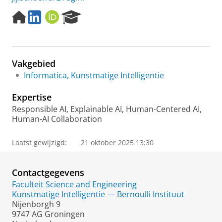
H
L
O
R
o
i
R
e
m
n
C
s
e
k
I
e
p
e
D
a
Vakgebied
a
d
r
g
I
c
Informatica, Kunstmatige Intelligentie
e
n
h
P
Expertise
o
Responsible AI, Explainable AI, Human-Centered AI,
r
Human-AI Collaboration
t
a
Laatst gewijzigd:
21 oktober 2025 13:30
l
Contactgegevens
Faculteit Science and Engineering
Kunstmatige Intelligentie — Bernoulli Instituut
Nijenborgh 9
9747 AG Groningen