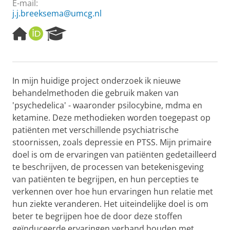
E-mail:
j.j.breeksema@umcg.nl
H
O
R
o
R
e
m
C
s
e
I
e
p
D
a
In mijn huidige project onderzoek ik nieuwe
a
r
behandelmethoden die gebruik maken van
g
c
e
h
'psychedelica' - waaronder psilocybine, mdma en
P
ketamine. Deze methodieken worden toegepast op
o
patiënten met verschillende psychiatrische
r
stoornissen, zoals depressie en PTSS. Mijn primaire
t
doel is om de ervaringen van patiënten gedetailleerd
a
l
te beschrijven, de processen van betekenisgeving
van patiënten te begrijpen, en hun percepties te
verkennen over hoe hun ervaringen hun relatie met
hun ziekte veranderen. Het uiteindelijke doel is om
beter te begrijpen hoe de door deze stoffen
geïnduceerde ervaringen verband houden met