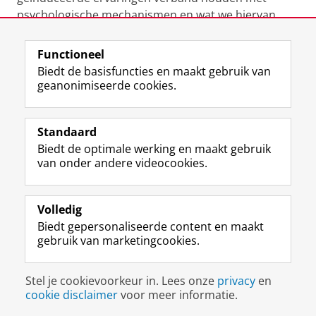
psychologische mechanismen en wat we hiervan
kunnen leren over het psychotherapeutische proces.
Functioneel
Laatst gewijzigd:
25 juni 2022 02:32
Biedt de basisfuncties en maakt gebruik van
geanonimiseerde cookies.
F
L
R
I
Y
Volg de RUG
a
i
S
n
o
Standaard
c
n
S
s
u
Biedt de optimale werking en maakt gebruik
e
k
-
t
T
Studiekiezers
van onder andere videocookies.
b
e
f
a
u
Maatschappij/bedrijven
o
d
e
g
b
o
I
e
r
e
Alumni
k
n
d
a
-
Volledig
p
-
R
m
k
Biedt gepersonaliseerde content en maakt
Over ons
a
p
i
-
a
gebruik van marketingcookies.
g
a
j
a
n
i
g
k
c
a
Disclaimer & Copyright
Privacy
Cookies
n
i
s
c
a
Stel je cookievoorkeur in. Lees onze
privacy
en
Inloggen
a
n
u
o
l
cookie disclaimer
voor meer informatie.
R
a
n
u
R