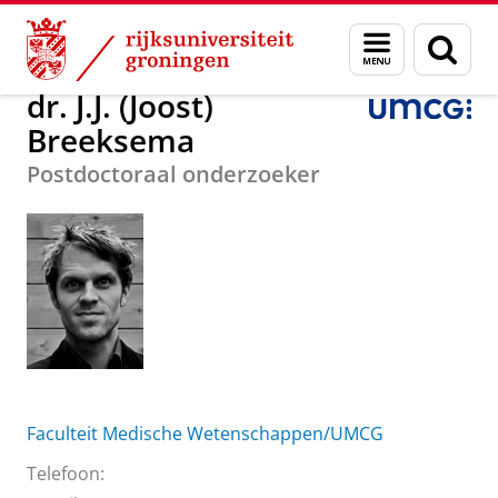
Skip
Skip
Over ons
dr. J.J. (Joost) Breeksema
Menu
Zoek
to
to
en
Content
Navigation
zoeken
dr. J.J. (Joost)
Breeksema
Postdoctoraal onderzoeker
Faculteit Medische Wetenschappen/UMCG
Telefoon: