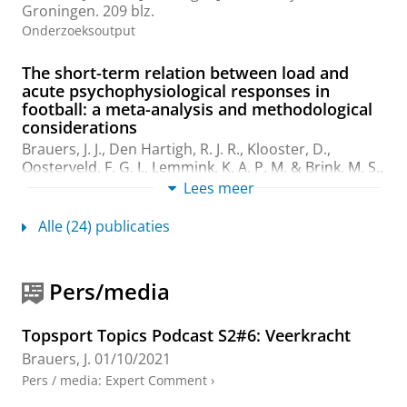
Groningen
.
209 blz.
Onderzoeksoutput
The short-term relation between load and
acute psychophysiological responses in
football: a meta-analysis and methodological
considerations
Brauers, J. J.
,
Den Hartigh, R. J. R.
, Klooster, D.,
Oosterveld, F. G. J.,
Lemmink, K. A. P. M.
&
Brink, M. S.
,
2026
,
In:
Science and Medicine in Football.
10
,
1
,
blz.
Lees meer
105-125
21 blz.
Onderzoeksoutput
:
Review article
›
peer review
Alle (24) publicaties
How do psychological and physiological
performance determinants interact within
Pers/media
individual athletes? An analytical network
approach
Topsport Topics Podcast S2#6: Veerkracht
Neumann, N.
,
Van Yperen, N. W.
, Arens, C. R.,
Brauers, J.
01/10/2021
Brauers, J.
,
Lemmink, K. A. P. M.
,
Emerencia, A.
,
Meerhoff, R.,
Frencken, W.
,
Brink, M.
&
den Hartigh,
Pers / media
:
Expert Comment
›
R.
,
2025
,
In:
International Journal of Sport and