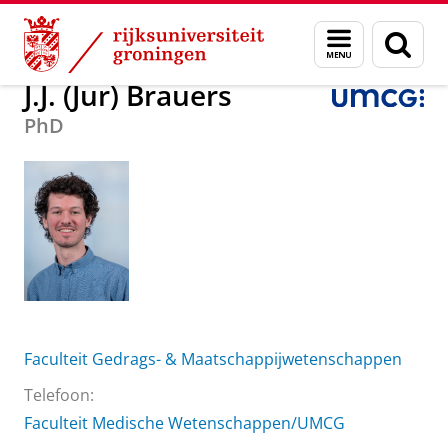
Skip
Skip
Over ons
J.J. (Jur) Brauers
Menu
Zoek
to
to
en
Content
Navigation
zoeken
J.J. (Jur) Brauers
PhD
Faculteit Gedrags- & Maatschappijwetenschappen
Telefoon:
Faculteit Medische Wetenschappen/UMCG