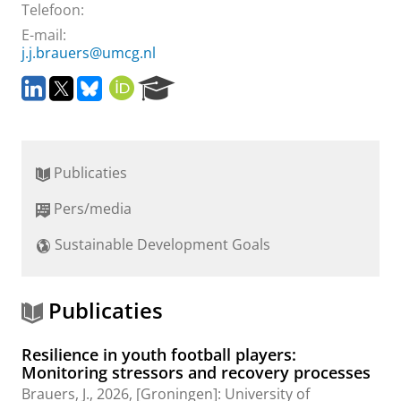
Telefoon:
E-mail:
j.j.brauers@umcg.nl
L
T
B
O
R
i
w
l
R
e
n
i
u
C
s
k
t
e
I
e
e
t
s
D
a
Publicaties
d
e
k
r
I
r
y
c
Pers/media
n
h
P
Sustainable Development Goals
o
r
t
a
Publicaties
l
Resilience in youth football players:
Monitoring stressors and recovery processes
Brauers, J.
,
2026
, [Groningen]:
University of