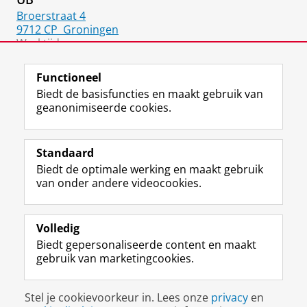
Broerstraat 4
9712 CP
Groningen
Werktijden:
ma-do 8:45-17:15
Functioneel
Biedt de basisfuncties en maakt gebruik van
geanonimiseerde cookies.
F
L
R
I
Y
Volg de RUG
a
i
S
n
o
Standaard
c
n
S
s
u
Biedt de optimale werking en maakt gebruik
e
k
-
t
T
Studiekiezers
van onder andere videocookies.
b
e
f
a
u
Maatschappij/bedrijven
o
d
e
g
b
o
I
e
r
e
Alumni
k
n
d
a
-
Volledig
p
-
R
m
k
Biedt gepersonaliseerde content en maakt
Over ons
a
p
i
-
a
gebruik van marketingcookies.
g
a
j
a
n
i
g
k
c
a
Disclaimer & Copyright
Privacy
Cookies
n
i
s
c
a
Stel je cookievoorkeur in. Lees onze
privacy
en
Inloggen