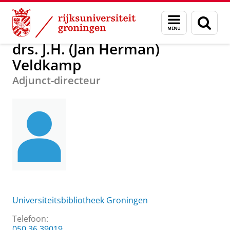
Skip
Skip
Over ons
drs. J.H. (Jan Herman) Veldkamp
Menu
Zoek
to
to
en
Content
Navigation
zoeken
drs. J.H. (Jan Herman)
Veldkamp
Adjunct-directeur
Universiteitsbibliotheek Groningen
Telefoon:
050 36 39019