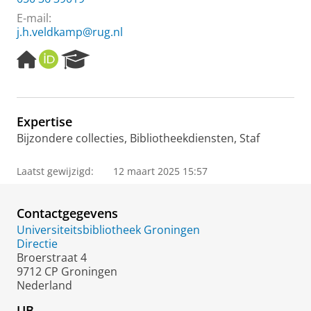
E-mail:
j.h.veldkamp@rug.nl
H
O
R
o
R
e
m
C
s
e
I
e
p
D
a
Expertise
a
r
Bijzondere collecties, Bibliotheekdiensten, Staf
g
c
e
h
P
Laatst gewijzigd:
12 maart 2025 15:57
o
r
t
Contactgegevens
a
Universiteitsbibliotheek Groningen
l
Directie
Broerstraat 4
9712 CP Groningen
Nederland
UB