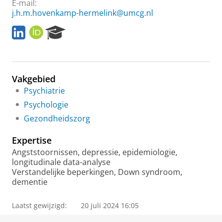
E-mail:
j.h.m.hovenkamp-hermelink@umcg.nl
L
O
R
i
R
e
n
C
s
k
I
e
e
D
a
Vakgebied
d
r
I
c
Psychiatrie
n
h
Psychologie
P
Gezondheidszorg
o
r
Expertise
t
a
Angststoornissen, depressie, epidemiologie,
l
longitudinale data-analyse
Verstandelijke beperkingen, Down syndroom,
dementie
Laatst gewijzigd:
20 juli 2024 16:05