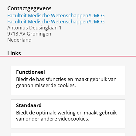
Contactgegevens
Faculteit Medische Wetenschappen/UMCG
Faculteit Medische Wetenschappen/UMCG
Antonius Deusinglaan 1
9713 AV Groningen
Nederland
Links
Orcid-ID
Functioneel
Biedt de basisfuncties en maakt gebruik van
geanonimiseerde cookies.
F
L
R
I
Y
Volg de RUG
a
i
S
n
o
Standaard
c
n
S
s
u
Biedt de optimale werking en maakt gebruik
e
k
-
t
T
Studiekiezers
van onder andere videocookies.
b
e
f
a
u
Maatschappij/bedrijven
o
d
e
g
b
o
I
e
r
e