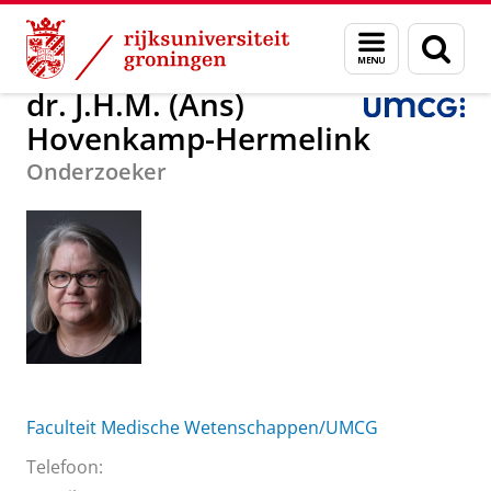
Skip
Skip
dr. J.H.M. (Ans) Hovenkamp-Hermelink
Menu
Zoek
to
to
en
Content
Navigation
zoeken
dr. J.H.M. (Ans)
Hovenkamp-Hermelink
Onderzoeker
Faculteit Medische Wetenschappen/UMCG
Telefoon: