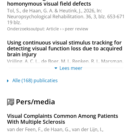
homonymous visual field defects
Tol, S.
,
de Haan, G. A.
&
Heutink, J.
,
2026
,
In:
Neuropsychological Rehabilitation.
36
,
3
,
blz. 653-671
19 blz.
Onderzoeksoutput
:
Article
›
›
peer review
Using continuous visual stimulus tracking for
detecting visual function loss due to acquired
brain injury
Vrijling, A. C. L.
,
de Boer, M. J.
,
Renken, R. J.
,
Marsman,
J. B. C.
,
Heutink, J.
,
Cornelissen, F. W.
&
Jansonius, N.
Lees meer
M.
,
jun-2026
,
In:
Acta ophthalmologica.
104
,
4
,
blz.
e463-e474
12 blz.
Alle (168) publicaties
Onderzoeksoutput
:
Article
›
›
peer review
Validation and clinical applicability of the
Pers/media
Screening Visual Complaints questionnaire-
acquired brain injury (SVCq-abi) in individuals
Visual Complaints Common Among Patients
with acquired brain injury
With Multiple Sclerosis
Dol, V. L.
, van Sorge, A. J.,
Fuermaier, A. B. M.
,
van der Feen, F.
,
de Haan, G.
,
van der Lijn, I.
,
Rienstra, W., Rambaran Mishre, R., Will, E. M. E. &