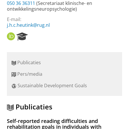
050 36 36311
(Secretariaat klinische- en
ontwikkelingsneuropsychologie)
E-mail:
j.h.c.heutink@rug.nl
O
R
R
e
C
s
I
e
D
a
Publicaties
r
c
Pers/media
h
P
Sustainable Development Goals
o
r
t
a
Publicaties
l
Self-reported reading difficulties and
rehabilitation goals in individuals with