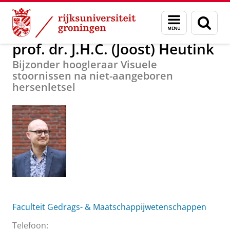
Skip
Skip
Over ons
prof. dr. J.H.C. (Joost) Heutink
Menu
Zoek
to
to
en
Content
Navigation
zoeken
prof. dr. J.H.C. (Joost) Heutink
Bijzonder hoogleraar Visuele
stoornissen na niet-aangeboren
hersenletsel
Faculteit Gedrags- & Maatschappijwetenschappen
Telefoon: