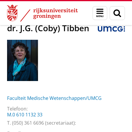
Skip
Skip
Over ons
dr. J.G. (Coby) Tibben
Menu
Zoek
to
to
en
Content
Navigation
zoeken
dr. J.G. (Coby) Tibben
Faculteit Medische Wetenschappen/UMCG
Telefoon:
M.0 610 1132 33
T. (050) 361 6696 (secretariaat):