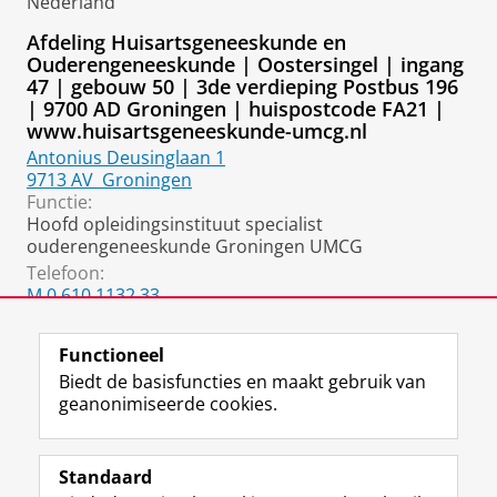
Nederland
Afdeling Huisartsgeneeskunde en
Ouderengeneeskunde | Oostersingel | ingang
47 | gebouw 50 | 3de verdieping Postbus 196
| 9700 AD Groningen | huispostcode FA21 |
www.huisartsgeneeskunde-umcg.nl
Antonius Deusinglaan 1
9713 AV
Groningen
Functie:
Hoofd opleidingsinstituut specialist
ouderengeneeskunde Groningen UMCG
Telefoon:
M.0 610 1132 33
T. (050) 361 6696 (secretariaat):
Functioneel
Biedt de basisfuncties en maakt gebruik van
geanonimiseerde cookies.
F
L
R
I
Y
Volg de RUG
a
i
S
n
o
Standaard
c
n
S
s
u