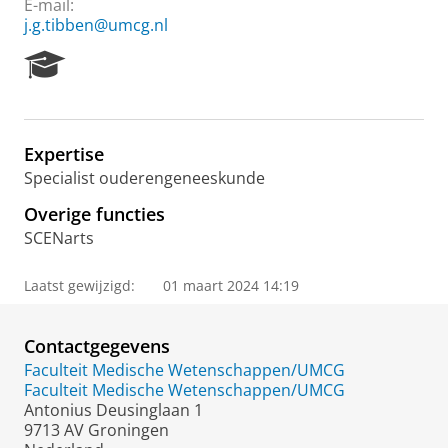
E-mail:
j.g.tibben@umcg.nl
R
e
s
e
a
Expertise
r
Specialist ouderengeneeskunde
c
h
Overige functies
P
SCENarts
o
r
t
Laatst gewijzigd:
01 maart 2024 14:19
a
l
Contactgegevens
Faculteit Medische Wetenschappen/UMCG
Faculteit Medische Wetenschappen/UMCG
Antonius Deusinglaan 1
9713 AV Groningen