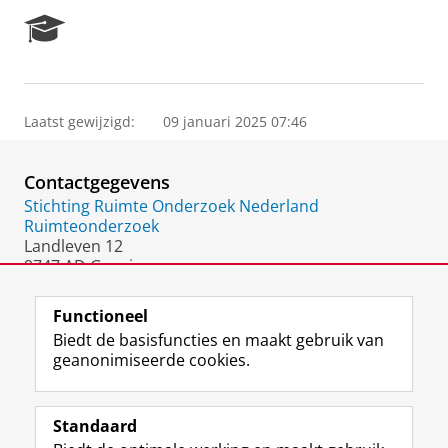
R
e
s
e
a
Laatst gewijzigd:
09 januari 2025 07:46
r
c
h
Contactgegevens
P
o
Stichting Ruimte Onderzoek Nederland
r
Ruimteonderzoek
t
Landleven 12
a
9747 AD Groningen
l
Nederland
Functioneel
Biedt de basisfuncties en maakt gebruik van
geanonimiseerde cookies.
F
L
R
I
Y
Volg de RUG
a
i
S
n
o
Standaard
c
n
S
s
u