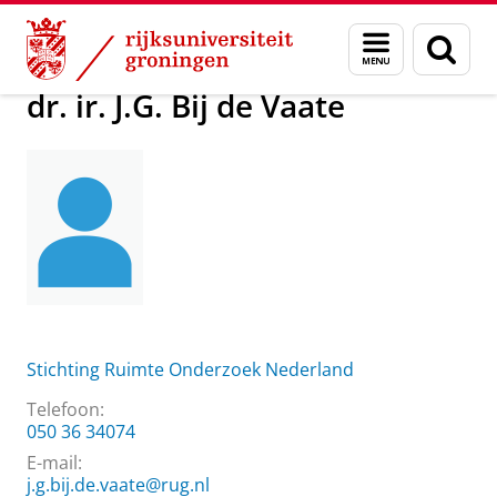
Skip
Skip
Over ons
dr. ir. J.G. Bij de Vaate
Menu
Zoek
to
to
en
Content
Navigation
zoeken
dr. ir. J.G. Bij de Vaate
Stichting Ruimte Onderzoek Nederland
Telefoon:
050 36 34074
E-mail:
j.g.bij.de.vaate@rug.nl