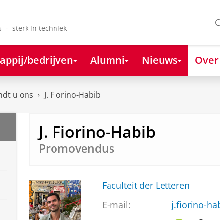
C
s - sterk in techniek
appij/bedrijven
Alumni
Nieuws
Over
ndt u ons
J. Fiorino-Habib
J. Fiorino-Habib
Promovendus
Faculteit der Letteren
E-mail:
j.fiorino-h