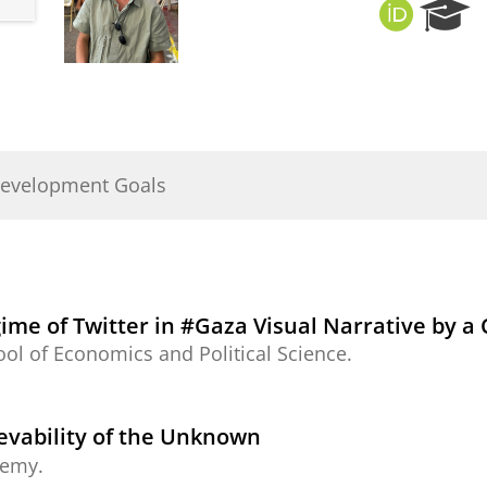
O
R
R
e
C
s
I
e
D
a
r
c
h
Development Goals
P
o
r
t
a
l
ime of Twitter in #Gaza Visual Narrative by a
ol of Economics and Political Science.
evability of the Unknown
demy.