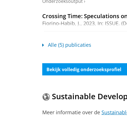
Onderzoeksoutput
›
Crossing Time: Speculations o
Fiorino-Habib, J.
,
2023
,
In:
ISSUE.
(D
Onderzoeksoutput
:
Article
›
Queer times, queer platforms: 
Alle (5) publicaties
Fiorino-Habib, J.
,
2023
,
Global LGBTQ
Routledge
Onderzoeksoutput
›
›
peer review
Bekijk volledig onderzoeksprofiel
Preserving cultural histories t
Bloom, E. &
Fiorino-Habib, J.
,
2020
,
Sustainable Develo
Onderzoeksoutput
›
Meer informatie over de
Sustainab