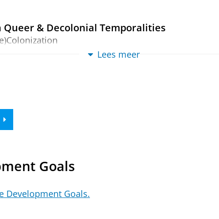
n Queer & Decolonial Temporalities
e)Colonization
Lees meer
Club quarantine and the staging of digital pro
 Activism: Social Media, Digital Technologies, and Prot
hrough archives: the case of Afghan film herit
 EYE Filmmuseum.
pment Goals
le Development Goals.