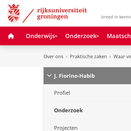
Skip
Skip
to
to
Content
Navigation
breed in kenni
Home
Onderwijs
Onderzoek
Maatsch
Over ons
Praktische zaken
Waar vi
J. Fiorino-Habib
Profiel
Onderzoek
Projecten