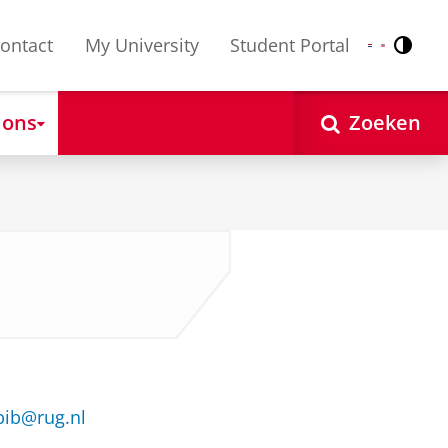
ontact
My University
Student Portal
Contr
Nederlands
English
 ons
Zoeken
abib@rug.nl