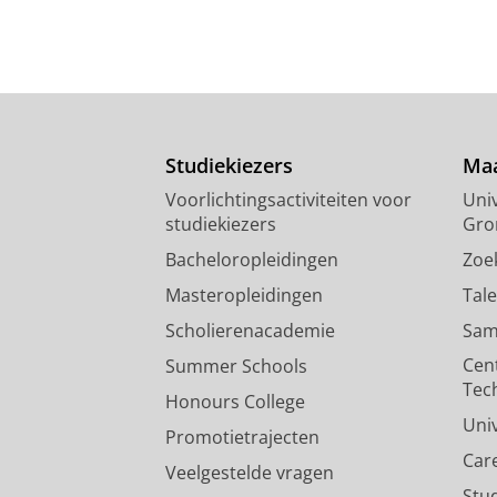
Studiekiezers
Maa
Voorlichtingsactiviteiten voor
Univ
studiekiezers
Gro
Bacheloropleidingen
Zoe
Masteropleidingen
Tal
Scholierenacademie
Sam
Cen
Summer Schools
Tec
Honours College
Uni
Promotietrajecten
Car
Veelgestelde vragen
Stu