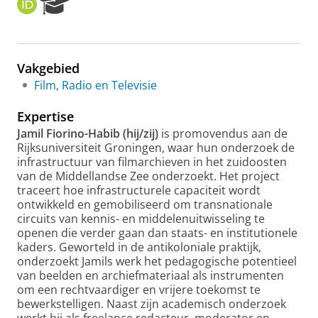
O
R
R
e
C
s
I
e
D
a
Vakgebied
r
Film, Radio en Televisie
c
h
Expertise
P
o
Jamil Fiorino-Habib (hij/zij)
is promovendus aan de
r
Rijksuniversiteit Groningen, waar hun onderzoek de
t
infrastructuur van filmarchieven in het zuidoosten
a
van de Middellandse Zee onderzoekt. Het project
l
traceert hoe infrastructurele capaciteit wordt
ontwikkeld en gemobiliseerd om transnationale
circuits van kennis- en middelenuitwisseling te
openen die verder gaan dan staats- en institutionele
kaders. Geworteld in de antikoloniale praktijk,
onderzoekt Jamils ​​werk het pedagogische potentieel
van beelden en archiefmateriaal als instrumenten
om een ​​rechtvaardiger en vrijere toekomst te
bewerkstelligen. Naast zijn academisch onderzoek