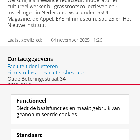
werkt hij als freelance redacteur, moderator en
cultureel werker bij grassrootscollectieven en -
instellingen in Nederland, waaronder ISSUE
Magazine, de Appel, EYE Filmmuseum, Spui25 en Het
Nieuwe Instituut.
Laatst gewijzigd:
04 november 2025 11:26
Contactgegevens
Faculteit der Letteren
Film Studies — Faculteitsbestuur
Oude Boteringestraat 34
9712 GK Groningen
Nederland
Functioneel
Biedt de basisfuncties en maakt gebruik van
geanonimiseerde cookies.
F
L
R
I
Y
Volg de RUG
a
i
S
n
o
Standaard
c
n
S
s
u