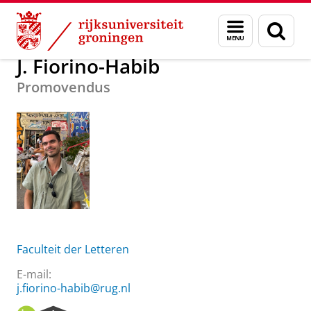
Skip
Skip
Over ons
J. Fiorino-Habib
Menu
Zoek
to
to
en
Content
Navigation
zoeken
J. Fiorino-Habib
Promovendus
Faculteit der Letteren
E-mail:
j.fiorino-habib@rug.nl