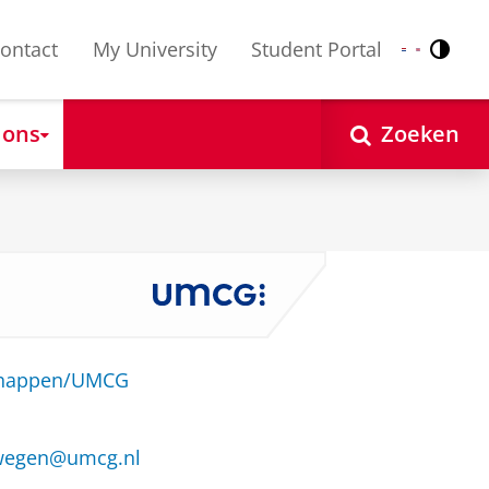
ontact
My University
Student Portal
Contr
Nederlands
English
 ons
Zoeken
schappen/UMCG
mwegen@umcg.nl