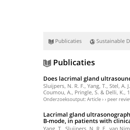
Publicaties
Sustainable 
Publicaties
Does lacrimal gland ultrasound
Sluijpers, N. R. F.
,
Yang, T.
,
Stel, A. J
Coumou, A.,
Pringle, S.
&
Delli, K.
,
1
Onderzoeksoutput
:
Article
›
›
peer revi
Lacrimal gland ultrasonograph
B-mode, in patients with clinic
Yang, T.
,
Sluijpers, N. R. F.
,
van Nimw