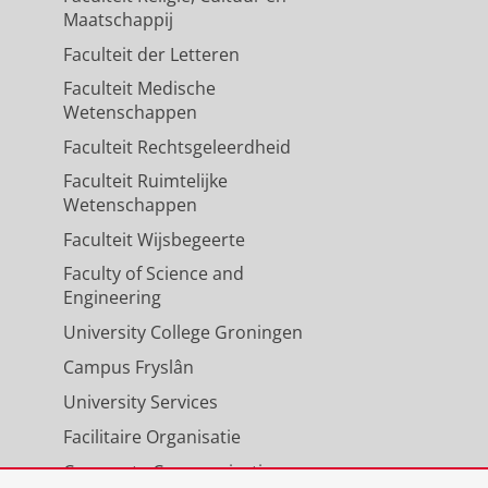
Maatschappij
Faculteit der Letteren
Faculteit Medische
yndrome in daily clinical
Wetenschappen
Faculteit Rechtsgeleerdheid
 J.
,
Delli, K.
,
Verstappen, G. M.
,
Faculteit Ruimtelijke
s.
81
,
blz. 663-663
1 blz.
Wetenschappen
Faculteit Wijsbegeerte
yndrome in daily clinical
Faculty of Science and
Engineering
,
Delli, K.
,
Verstappen, G. M.
,
University College Groningen
heumatology.
40
,
12
,
blz. 2303-2309
7
Campus Fryslân
University Services
Facilitaire Organisatie
Corporate Communicatie