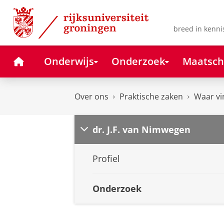
Skip
Skip
to
to
Content
Navigation
breed in kenni
Home
Onderwijs
Onderzoek
Maatsch
Over ons
Praktische zaken
Waar vi
dr. J.F. van Nimwegen
Profiel
Onderzoek