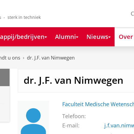
C
s - sterk in techniek
appij/bedrijven
Alumni
Nieuws
Over
ndt u ons
dr. J.F. van Nimwegen
dr. J.F. van Nimwegen
Faculteit Medische Weten
Telefoon:
E-mail:
j.f.van.ni