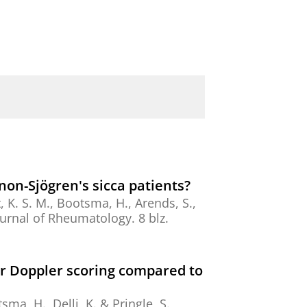
on-Sjögren's sicca patients?
 K. S. M.
,
Bootsma, H.
,
Arends, S.
,
ournal of Rheumatology.
8 blz.
ur Doppler scoring compared to
tsma, H.
,
Delli, K.
&
Pringle, S.
,