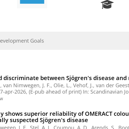
R
e
s
e
a
r
Development Goals
c
h
P
o
r
t
 discriminate between Sjögren's disease and n
a
.
,
van Nimwegen, J. F.
, Olie, L.,
Vehof, J.
,
van der Geest,
l
7-apr-2026
, (E-pub ahead of print)
In:
Scandinavian J
ew
y shows superior reliability of OMERACT colo
ally suspected Sjögren's disease
egen, J. F.
,
Stel, A. J.
, Coumou, A. D.,
Arends, S.
,
Boo