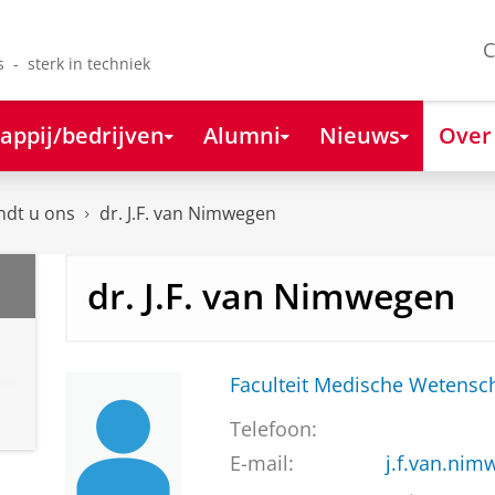
C
s - sterk in techniek
appij/bedrijven
Alumni
Nieuws
Over
ndt u ons
dr. J.F. van Nimwegen
dr. J.F. van Nimwegen
Faculteit Medische Weten
Telefoon:
E-mail:
j.f.van.ni