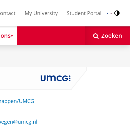
ontact
My University
Student Portal
Contr
Nederlands
English
 ons
Zoeken
schappen/UMCG
mwegen@umcg.nl