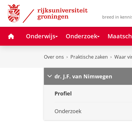
Skip
Skip
to
to
Content
Navigation
breed in kenni
Home
Onderwijs
Onderzoek
Maatsch
Over ons
Praktische zaken
Waar vi
dr. J.F. van Nimwegen
Profiel
Onderzoek