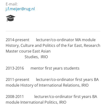
E-mail:
j.f.meijer@rug.nl
R
e
s
e
a
2014-present lecturer/co-ordinator MA module
r
History, Culture and Politics of the Far East, Research
c
h
Master course East Asian
P
Studies, IRIO
o
r
2013-2016 mentor first years students
t
a
l
2011-present lecturer/co-ordinator first years BA
module History of International Relations, IRIO
2008-2011 lecturer/co-ordinator first years BA
module International Politics, IRIO