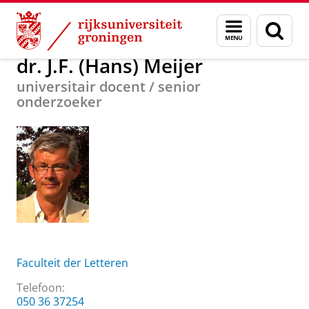
Skip
Skip
Over ons
dr. J.F. (Hans) Meijer
Menu
Zoek
to
to
en
Content
Navigation
zoeken
dr. J.F. (Hans) Meijer
universitair docent / senior
onderzoeker
Faculteit der Letteren
Telefoon:
050 36 37254