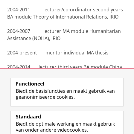
2004-2011 lecturer/co-ordinator second years
BA module Theory of International Relations, IRIO
2004-2007 lecturer MA module Humanitarian
Assistance (NOHA), IRIO
2004-present mentor individual MA thesis
2004-2014 lecturer third years BA module China
and the World, IRIO
Functioneel
Laatst gewijzigd:
08 september 2025 07:35
Biedt de basisfuncties en maakt gebruik van
geanonimiseerde cookies.
F
L
R
I
Y
Volg de RUG
a
i
S
n
o
Standaard
c
n
S
s
u
Biedt de optimale werking en maakt gebruik
e
k
-
t
T
Studiekiezers
van onder andere videocookies.
b
e
f
a
u