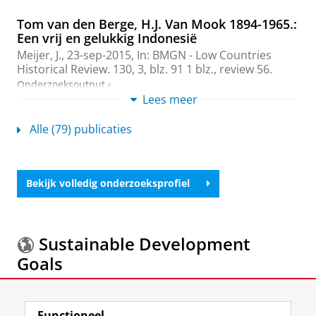
Tom van den Berge, H.J. Van Mook 1894-1965.:
Een vrij en gelukkig Indonesië
Meijer, J.
,
23-sep-2015
,
In:
BMGN - Low Countries
Historical Review.
130
,
3
,
blz. 91
1 blz.
, review 56.
Onderzoeksoutput
›
Lees meer
Herman van Roijen 1905-1991: Een diplomaat
Alle (79) publicaties
van klasse (A diplomat's diplomat)
van der Maar, R. &
Meijer, H.
,
2013
, Amsterdam:
Boom
.
696 blz.
Onderzoeksoutput
›
Bekijk volledig onderzoeksprofiel
De Bertha Hertog-affaire: Een botsing tussen
culturen in een dekoloniserende wereld
Sustainable Development
Meijer, H.
,
2009
,
Het koloniale beschavingsoffensief:
Wegen naar het nieuwe Indië, 1890-1950.
Bloembergen,
Goals
M. & Raben, R. (reds.). Leiden:
KITLV
,
blz. 267-294
Onderzoeksoutput
›
Meer informatie over de
Sustainable Development
Functioneel
Goals.