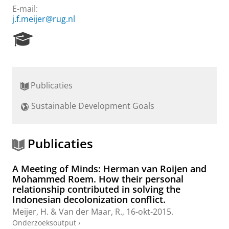
E-mail:
j.f.meijer@rug.nl
R
e
s
e
a
Publicaties
r
c
Sustainable Development Goals
h
P
o
r
Publicaties
t
a
A Meeting of Minds: Herman van Roijen and
l
Mohammed Roem. How their personal
relationship contributed in solving the
Indonesian decolonization conflict.
Meijer, H.
& Van der Maar, R.,
16-okt-2015
.
Onderzoeksoutput
›