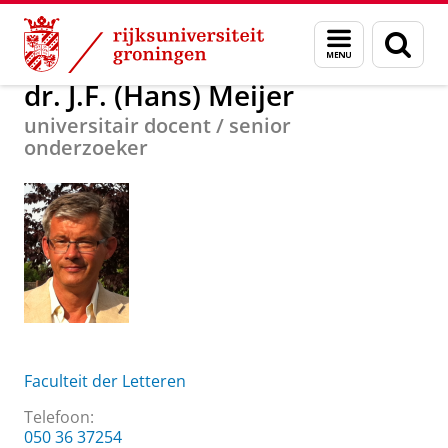
Skip
Skip
Over ons
dr. J.F. (Hans) Meijer
Menu
Zoek
to
to
en
Content
Navigation
zoeken
dr. J.F. (Hans) Meijer
universitair docent / senior
onderzoeker
Faculteit der Letteren
Telefoon:
050 36 37254