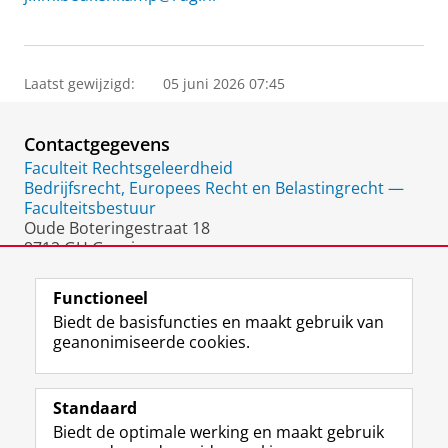
Laatst gewijzigd:
05 juni 2026 07:45
Contactgegevens
Faculteit Rechtsgeleerdheid
Bedrijfsrecht, Europees Recht en Belastingrecht —
Faculteitsbestuur
Oude Boteringestraat 18
9712 GH Groningen
Nederland
Functioneel
Biedt de basisfuncties en maakt gebruik van
geanonimiseerde cookies.
F
L
R
I
Y
Volg de RUG
a
i
S
n
o
Standaard
c
n
S
s
u
Biedt de optimale werking en maakt gebruik
e
k
-
t
T
Studiekiezers