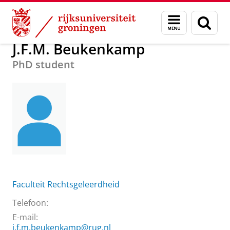
Skip
Skip
Over ons
J.F.M. Beukenkamp
Menu
Zoek
to
to
en
Content
Navigation
zoeken
J.F.M. Beukenkamp
PhD student
Faculteit Rechtsgeleerdheid
Telefoon:
E-mail:
j.f.m.beukenkamp@rug.nl