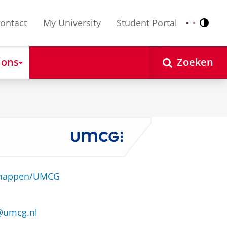
ontact
My University
Student Portal
Contr
Nederlands
English
 ons
Zoeken
schappen/UMCG
e@umcg.nl