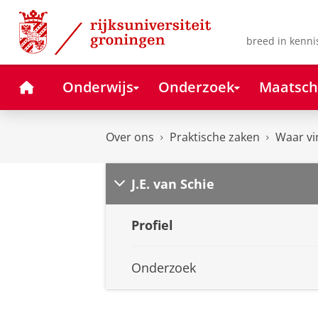
Skip
Skip
to
to
Content
Navigation
breed in kenni
Home
Onderwijs
Onderzoek
Maatsch
Over ons
Praktische zaken
Waar vi
J.E. van Schie
Profiel
Onderzoek