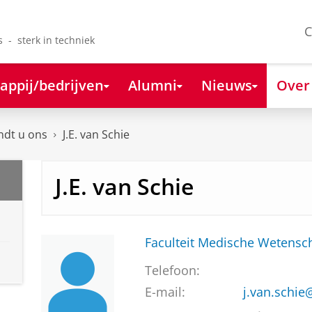
C
s - sterk in techniek
appij/bedrijven
Alumni
Nieuws
Over
ndt u ons
J.E. van Schie
J.E. van Schie
Faculteit Medische Weten
Telefoon:
E-mail:
j.van.schi