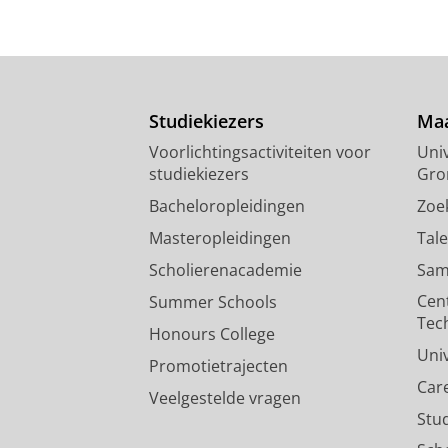
Studiekiezers
Maa
Voorlichtingsactiviteiten voor
Univ
studiekiezers
Gro
Bacheloropleidingen
Zoe
Masteropleidingen
Tal
Scholierenacademie
Sam
Cen
Summer Schools
Tec
Honours College
Uni
Promotietrajecten
Car
Veelgestelde vragen
Stu