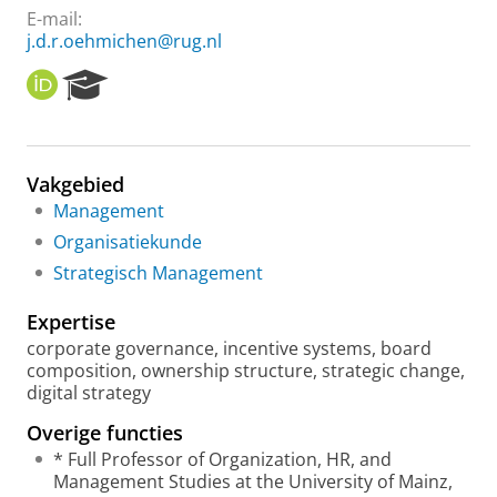
E-mail:
j.d.r.oehmichen@rug.nl
O
R
R
e
C
s
I
e
D
a
Vakgebied
r
Management
c
h
Organisatiekunde
P
Strategisch Management
o
r
Expertise
t
a
corporate governance, incentive systems, board
l
composition, ownership structure, strategic change,
digital strategy
Overige functies
* Full Professor of Organization, HR, and
Management Studies at the University of Mainz,