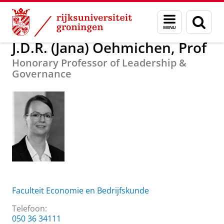
Skip
Skip
Over ons
J.D.R. (Jana) Oehmichen, Prof
Menu
Zoek
to
to
en
Content
Navigation
zoeken
J.D.R. (Jana) Oehmichen, Prof
Honorary Professor of Leadership &
Governance
Faculteit Economie en Bedrijfskunde
Telefoon:
050 36 34111