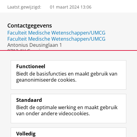
Laatst gewijzigd:
01 maart 2024 13:06
Contactgegevens
Faculteit Medische Wetenschappen/UMCG
Faculteit Medische Wetenschappen/UMCG
Antonius Deusinglaan 1
9713 AV Groningen
Nederland
Functioneel
Biedt de basisfuncties en maakt gebruik van
geanonimiseerde cookies.
F
L
R
I
Y
Volg de RUG
a
i
S
n
o
Standaard
c
n
S
s
u
Biedt de optimale werking en maakt gebruik
e
k
-
t
T
Studiekiezers
van onder andere videocookies.
b
e
f
a
u
Maatschappij/bedrijven
o
d
e
g
b
o
I
e
r
e
Alumni
k
n
d
a
-
Volledig