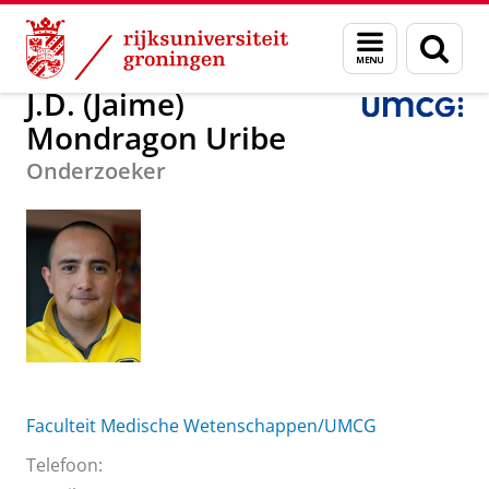
Skip
Skip
Over ons
J.D. (Jaime) Mondragon Uribe
Menu
Zoek
to
to
en
Content
Navigation
zoeken
J.D. (Jaime)
Mondragon Uribe
Onderzoeker
Faculteit Medische Wetenschappen/UMCG
Telefoon: