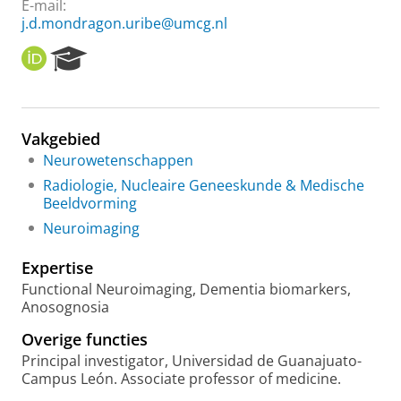
E-mail:
j.d.mondragon.uribe@umcg.nl
O
R
R
e
C
s
I
e
D
a
Vakgebied
r
Neurowetenschappen
c
h
Radiologie, Nucleaire Geneeskunde & Medische
P
Beeldvorming
o
Neuroimaging
r
t
Expertise
a
l
Functional Neuroimaging, Dementia biomarkers,
Anosognosia
Overige functies
Principal investigator, Universidad de Guanajuato-
Campus León. Associate professor of medicine.