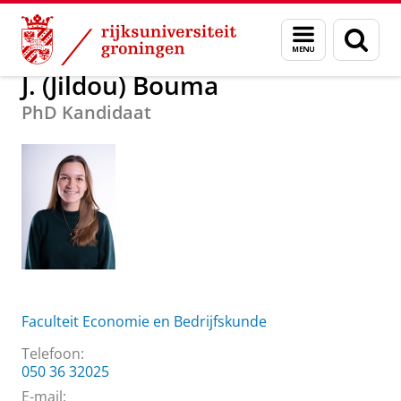
Skip
Skip
Over ons
J. (Jildou) Bouma
Menu
Zoek
to
to
en
Content
Navigation
zoeken
J. (Jildou) Bouma
PhD Kandidaat
Faculteit Economie en Bedrijfskunde
Telefoon:
050 36 32025
E-mail: