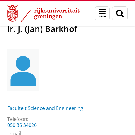
Skip
Skip
Over ons
ir. J. (Jan) Barkhof
Menu
Zoek
to
to
en
Content
Navigation
zoeken
ir. J. (Jan) Barkhof
Faculteit Science and Engineering
Telefoon:
050 36 34026
E-mail: