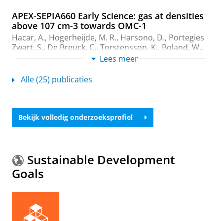
APEX-SEPIA660 Early Science: gas at densities
above 107 cm-3 towards OMC-1
Hacar, A., Hogerheijde, M. R., Harsono, D., Portegies
Zwart, S., De Breuck, C., Torstensson, K., Boland, W.,
Baryshev, A. M.
,
Hesper, R.
,
Barkhof, J.
, Adema, J.,
Lees meer
Bekema, M. E.
,
Koops, A.
,
Khudchenko, A.
& Stark, R.,
dec-2020
,
In:
Astronomy & Astrophysics.
644
,
8 blz.
,
Alle (25) publicaties
A133.
Onderzoeksoutput
:
Article
›
›
peer review
Bekijk volledig onderzoeksprofiel
Advanced tuning algorithms for high-
frequency SIS mixers
Hesper, R.
,
Barkhof, J.
, Vos, T. &
Baryshev, A.
,
1-jun-
2019
.
Sustainable Development
Onderzoeksoutput
›
Goals
Design and Performance of a Sideband
Separating SIS Mixer for 800-950 GHz
Khudchenko, A.
,
Hesper, R.
,
Baryshev, A. M.
,
Barkhof,
J.
, Rudakov, K.,
Montofre, D.
,
Nguyen, D. V.
, Koshelets,