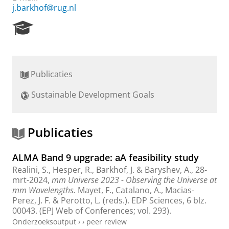
j.barkhof@rug.nl
R
e
s
e
a
Publicaties
r
c
Sustainable Development Goals
h
P
o
r
Publicaties
t
a
ALMA Band 9 upgrade: aA feasibility study
l
Realini, S.
,
Hesper, R.
,
Barkhof, J.
&
Baryshev, A.
,
28-
mrt-2024
,
mm Universe 2023 - Observing the Universe at
mm Wavelengths.
Mayet, F., Catalano, A., Macias-
Perez, J. F. & Perotto, L. (reds.).
EDP Sciences
,
6 blz.
00043. (EPJ Web of Conferences; vol. 293).
Onderzoeksoutput
›
›
peer review