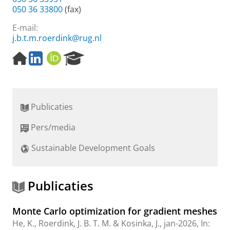
050 36 33800
(fax)
E-mail:
j.b.t.m.roerdink@rug.nl
H
L
O
R
o
i
R
e
m
n
C
s
e
k
I
e
p
e
D
a
Publicaties
a
d
r
g
I
c
Pers/media
e
n
h
P
Sustainable Development Goals
o
r
t
a
Publicaties
l
Monte Carlo optimization for gradient meshes
He, K.
,
Roerdink, J. B. T. M.
&
Kosinka, J.
,
jan-2026
,
In: