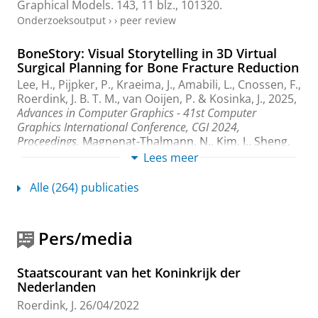
Graphical Models.
143
,
11 blz.
, 101320.
Onderzoeksoutput
›
›
peer review
BoneStory: Visual Storytelling in 3D Virtual
Surgical Planning for Bone Fracture Reduction
Lee, H.
,
Pijpker, P.
,
Kraeima, J.
,
Amabili, L.
,
Cnossen, F.
,
Roerdink, J. B. T. M.
,
van Ooijen, P.
&
Kosinka, J.
,
2025
,
Advances in Computer Graphics - 41st Computer
Graphics International Conference, CGI 2024,
Proceedings.
Magnenat-Thalmann, N., Kim, J., Sheng,
B., Deng, Z., Thalmann, D. & Li, P. (reds.).
Springer
Lees meer
Science and Business Media Deutschland GmbH
,
blz.
18-38
21 blz.
(Lecture Notes in Computer Science;
Alle (264) publicaties
vol. 15339 LNCS).
Onderzoeksoutput
›
›
peer review
Pers/media
Efficient Maximum Euclidean Distance
Transform Computation in Component Trees
Staatscourant van het Koninkrijk der
Using the Differential Image Foresting
Nederlanden
Transform
Roerdink, J.
26/04/2022
Silva, D. J.
, Miranda, P. A. V., Alves, W. A. L.,