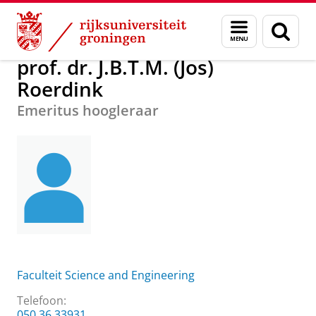
Skip
Skip
Over ons
prof. dr. J.B.T.M. (Jos) Roerdink
Menu
Zoek
to
to
en
Content
Navigation
zoeken
prof. dr. J.B.T.M. (Jos)
Roerdink
Emeritus hoogleraar
Faculteit Science and Engineering
Telefoon:
050 36 33931