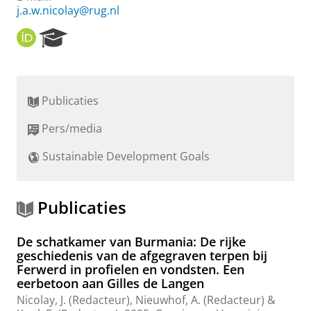
j.a.w.nicolay@rug.nl
O
R
R
e
C
s
I
e
D
a
Publicaties
r
c
Pers/media
h
P
Sustainable Development Goals
o
r
t
a
Publicaties
l
De schatkamer van Burmania: De rijke
geschiedenis van de afgegraven terpen bij
Ferwerd in profielen en vondsten. Een
eerbetoon aan Gilles de Langen
Nicolay, J.
(Redacteur),
Nieuwhof, A.
(Redacteur) &