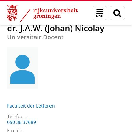
Skip
Skip
Over ons
dr. J.A.W. (Johan) Nicolay
Menu
Zoek
to
to
en
Content
Navigation
zoeken
dr. J.A.W. (Johan) Nicolay
Universitair Docent
Faculteit der Letteren
Telefoon:
050 36 37689
E-mail: