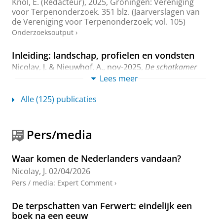
Knol, E. (Redacteur),
2025
, Groningen:
Vereniging
voor Terpenonderzoek
.
351 blz.
(Jaarverslagen van
de Vereniging voor Terpenonderzoek; vol. 105)
Onderzoeksoutput
›
Inleiding: landschap, profielen en vondsten
Nicolay, J.
&
Nieuwhof, A.
,
nov-2025
,
De schatkamer
van Burmania. De rijke geschiedenis van de afgegraven
Lees meer
terpen bij Ferwerd in profielen en vondsten: Een
eerbetoon aan Gilles de Langen.
Nicolay, J., Nieuwhof,
Alle (125) publicaties
A. & Knol, E. (reds.). Groningen:
Vereniging voor
Terpenonderzoek
,
blz. 22-37
16 blz.
(Jaarverslagen
van de Vereniging voor Terpenonderzoek; vol. 105).
Pers/media
Onderzoeksoutput
›
Waar komen de Nederlanders vandaan?
Objecten van metaal uit Burmania II:
praktisch nut, uiterlijk vertoon en
Nicolay, J.
02/04/2026
veranderende identiteiten
Pers / media
:
Expert Comment
›
Nicolay, J.
, de Jong, W. & Schleijpen, M.,
2025
,
De
schatkamer van Burmania: De rijke geschiedenis van de
De terpschatten van Ferwert: eindelijk een
afgegraven terpen bij Ferwerd in profielen en vondsten.
boek na een eeuw
Een eerbetoon aan Gilles de Langen.
Vereniging voor