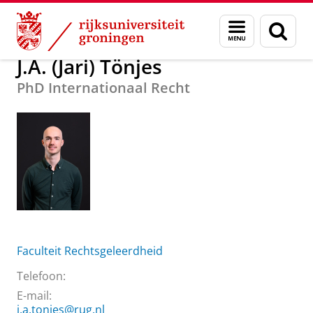
Skip
Skip
Over ons
J.A. (Jari) Tönjes
Menu
Zoek
to
to
en
Content
Navigation
zoeken
J.A. (Jari) Tönjes
PhD Internationaal Recht
Faculteit Rechtsgeleerdheid
Telefoon:
E-mail:
j.a.tonjes@rug.nl