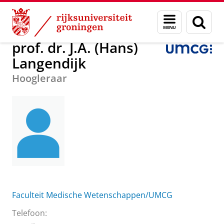
Skip
Skip
Over ons
prof. dr. J.A. (Hans) Langendijk
Menu
Zoek
to
to
en
Content
Navigation
zoeken
prof. dr. J.A. (Hans)
Langendijk
Hoogleraar
Faculteit Medische Wetenschappen/UMCG
Telefoon: