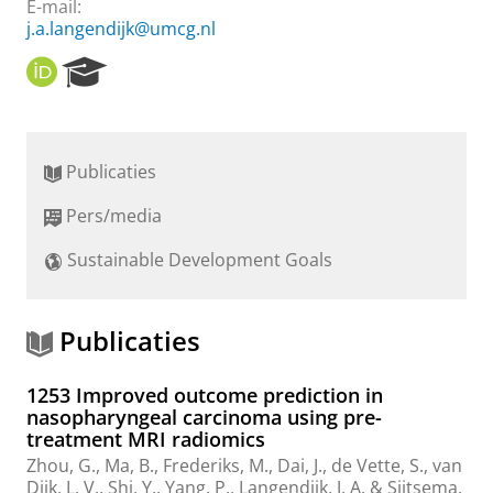
E-mail:
j.a.langendijk@umcg.nl
O
R
R
e
C
s
I
e
D
a
Publicaties
r
c
Pers/media
h
P
Sustainable Development Goals
o
r
t
a
Publicaties
l
1253 Improved outcome prediction in
nasopharyngeal carcinoma using pre-
treatment MRI radiomics
Zhou, G.
,
Ma, B.
,
Frederiks, M.
, Dai, J.,
de Vette, S.
,
van
Dijk, L. V.
, Shi, Y., Yang, P.,
Langendijk, J. A.
&
Sijtsema,