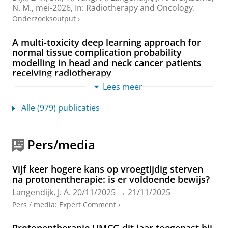
N. M.
,
mei-2026
,
In:
Radiotherapy and Oncology.
Onderzoeksoutput
›
A multi-toxicity deep learning approach for
normal tissue complication probability
modelling in head and neck cancer patients
receiving radiotherapy
MacRae, D. C.
,
van der Hoek, L.
,
de Vette, S. P. M.
,
Lees meer
Neh, H.
, Moreno, A. C., Fuller, C. D.,
Langendijk, J. A.
,
Valdenegro-Toro, M. A.
,
Sijtsema, N. M.
,
van Ooijen, P.
Alle (979) publicaties
M. A.
&
van Dijk, L. V.
,
jun-2026
,
In:
Radiotherapy and
Oncology.
219
,
9 blz.
, 111486.
Onderzoeksoutput
:
Article
›
›
peer review
Pers/media
Cardiac Radiation Dose and Subclinical
Vijf keer hogere kans op vroegtijdig sterven
Coronary Artery Disease Progression after
na protonentherapie: is er voldoende bewijs?
Breast Cancer Radiotherapy: 2-year Cardiac CT
Results from the EARLY-HEART Study
Langendijk, J. A.
20/11/2025
→
21/11/2025
MEDIRAD EARLY-HEART investigators
, Mousseaux, E.,
Pers / media
:
Expert Comment
›
Craiem, D.,
Vliegenthart, R.
, Jacob, S., Eraso, A.,
Constantino Rosa Santos, S., Borm, K.,
Langendijk, J.