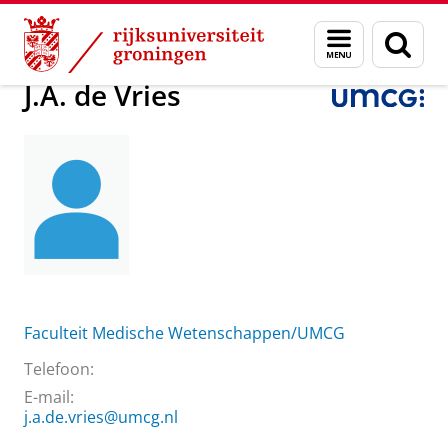
Skip
Skip
Over ons
J.A. de Vries
Menu
Zoek
to
to
en
Content
Navigation
zoeken
J.A. de Vries
Faculteit Medische Wetenschappen/UMCG
Telefoon:
E-mail:
j.a.de.vries@umcg.nl