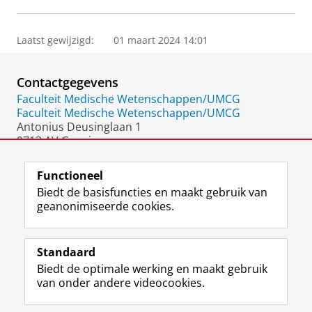
Laatst gewijzigd:
01 maart 2024 14:01
Contactgegevens
Faculteit Medische Wetenschappen/UMCG
Faculteit Medische Wetenschappen/UMCG
Antonius Deusinglaan 1
9713 AV Groningen
Nederland
Functioneel
Biedt de basisfuncties en maakt gebruik van
geanonimiseerde cookies.
F
L
R
I
Y
Volg de RUG
a
i
S
n
o
Standaard
c
n
S
s
u
Biedt de optimale werking en maakt gebruik
e
k
-
t
T
Studiekiezers
van onder andere videocookies.
b
e
f
a
u
Maatschappij/bedrijven
o
d
e
g
b