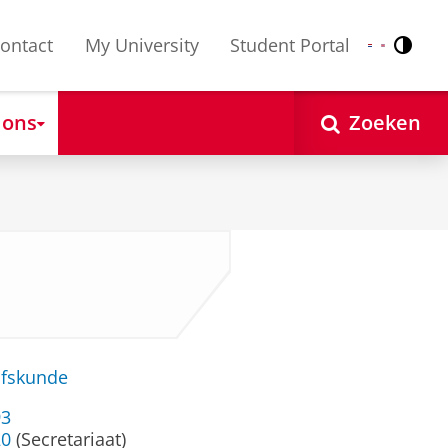
ontact
My University
Student Portal
Contr
Nederlands
English
 ons
Zoeken
jfskunde
93
20
(Secretariaat)