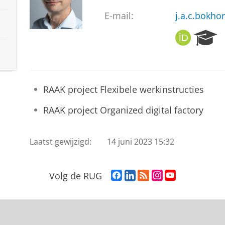
E-mail:
j.a.c.bokho
O
R
R
e
C
s
I
e
D
a
RAAK project Flexibele werkinstructies
r
c
RAAK project Organized digital factory
h
P
o
Laatst gewijzigd:
14 juni 2023 15:32
r
t
a
F
L
R
I
Y
Volg de RUG
l
a
i
S
n
o
c
n
S
s
u
e
k
-
t
T
b
e
f
a
u