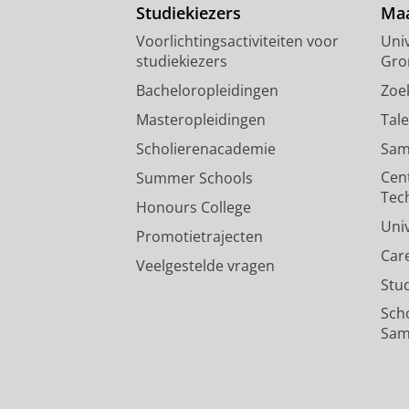
Studiekiezers
Maa
Voorlichtingsactiviteiten voor
Univ
studiekiezers
Gro
Bacheloropleidingen
Zoe
Masteropleidingen
Tal
Scholierenacademie
Sam
Cen
Summer Schools
Tec
Honours College
Uni
Promotietrajecten
Car
Veelgestelde vragen
Stu
Sch
Sam