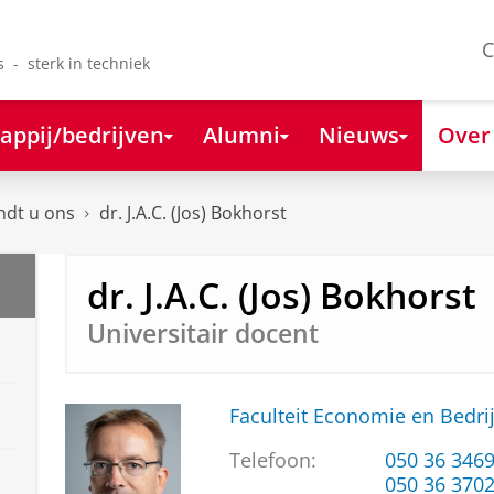
C
s - sterk in techniek
appij/bedrijven
Alumni
Nieuws
Over
ndt u ons
dr. J.A.C. (Jos) Bokhorst
dr. J.A.C. (Jos) Bokhorst
Universitair docent
Faculteit Economie en Bedri
Telefoon:
050 36 346
050 36 370