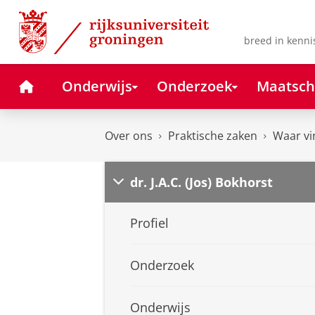
Skip
Skip
to
to
Content
Navigation
breed in kenni
Home
Onderwijs
Onderzoek
Maatsch
Over ons
Praktische zaken
Waar vi
dr. J.A.C. (Jos) Bokhorst
Profiel
Onderzoek
Onderwijs