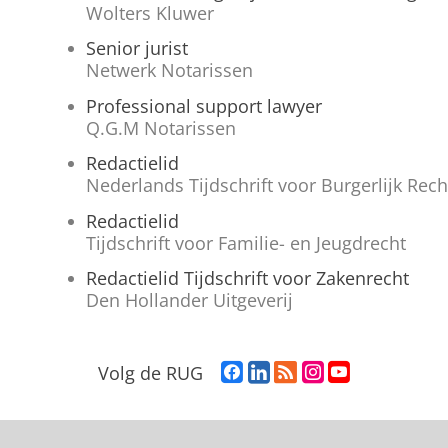
Wolters Kluwer
Senior jurist
Netwerk Notarissen
Professional support lawyer
Q.G.M Notarissen
Redactielid
Nederlands Tijdschrift voor Burgerlijk Rech
Redactielid
Tijdschrift voor Familie- en Jeugdrecht
Redactielid Tijdschrift voor Zakenrecht
Den Hollander Uitgeverij
F
L
R
I
Y
Volg de RUG
a
i
S
n
o
c
n
S
s
u
e
k
-
t
T