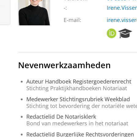
-:
Irene.Visse
E-mail:
irene.visse
O
R
R
e
C
s
I
e
D
a
Nevenwerkzaamheden
r
c
h
Auteur Handboek Registergoederenrecht
P
Stichting Praktijkhandboeken Notariaat
o
Medewerker Stichtingsrubriek Weekblad
r
Stichting tot bevordering der notariële we
t
a
Redactielid De Notarisklerk
l
Bond van medewerkers in het notariaat
Redactielid Burgerlijke Rechtsvorderingen