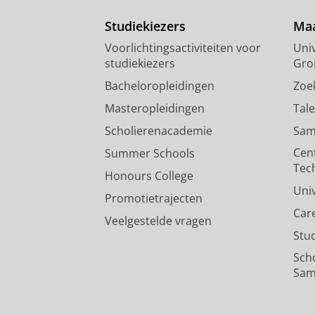
Studiekiezers
Maa
Voorlichtingsactiviteiten voor
Univ
studiekiezers
Gro
Bacheloropleidingen
Zoe
Masteropleidingen
Tal
Scholierenacademie
Sam
Cen
Summer Schools
Tec
Honours College
Uni
Promotietrajecten
Car
Veelgestelde vragen
Stu
Sch
Sam