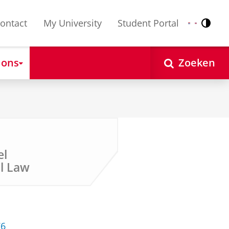
ontact
My University
Student Portal
Contr
Nederlands
English
 ons
Zoeken
el
al Law
76