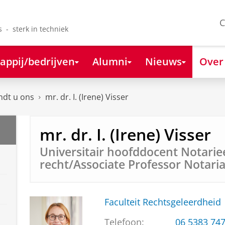
C
s - sterk in techniek
appij/bedrijven
Alumni
Nieuws
Over
ndt u ons
mr. dr. I. (Irene) Visser
mr. dr. I. (Irene) Visser
Universitair hoofddocent Notarie
recht/Associate Professor Notari
Faculteit Rechtsgeleerdheid
Telefoon:
06 5383 74