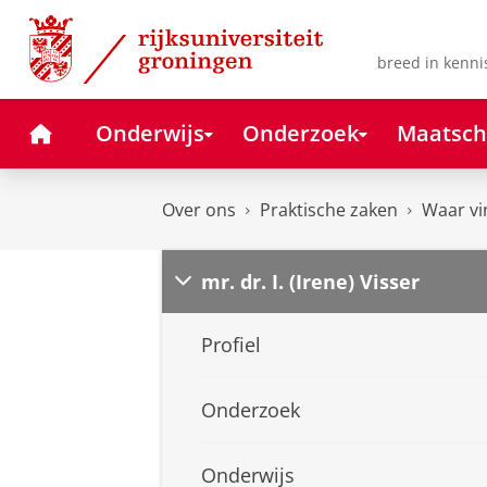
Skip
Skip
to
to
Content
Navigation
breed in kenni
Home
Onderwijs
Onderzoek
Maatsch
Over ons
Praktische zaken
Waar vi
mr. dr. I. (Irene) Visser
Profiel
Onderzoek
Onderwijs