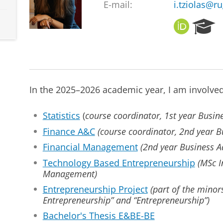
E-mail:
i.tziolas@ru
O
R
R
e
C
s
I
e
D
a
r
In the 2025–2026 academic year, I am involved
c
h
P
Statistics
(
course coordinator, 1st year Busin
o
Finance A&C
(course coordinator, 2nd year B
r
t
Financial Management
(2nd year Business A
a
Technology Based Entrepreneurship
(MSc I
l
Management)
Entrepreneurship Project
(part of the minor
Entrepreneurship” and “Entrepreneurship”)
Bachelor's Thesis E&BE-BE