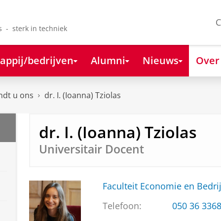
C
s - sterk in techniek
appij/bedrijven
Alumni
Nieuws
Over
ndt u ons
dr. I. (Ioanna) Tziolas
dr. I. (Ioanna) Tziolas
Universitair Docent
Faculteit Economie en Bedri
Telefoon:
050 36 336