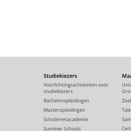
Studiekiezers
Maa
Voorlichtingsactiviteiten voor
Univ
studiekiezers
Gro
Bacheloropleidingen
Zoe
Masteropleidingen
Tal
Scholierenacademie
Sam
Cen
Summer Schools