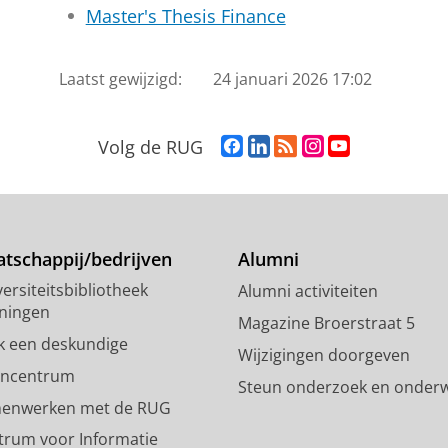
Master's Thesis Finance
Laatst gewijzigd:
24 januari 2026 17:02
F
L
R
I
Y
Volg de RUG
a
i
S
n
o
c
n
S
s
u
e
k
-
t
T
b
e
f
a
u
o
d
e
g
b
tschappij/bedrijven
Alumni
o
I
e
r
e
ersiteitsbibliotheek
Alumni activiteiten
k
n
d
a
-
ningen
p
-
R
m
k
Magazine Broerstraat 5
a
p
i
-
a
k een deskundige
Wijzigingen doorgeven
g
a
j
a
n
encentrum
Steun onderzoek en onderw
i
g
k
c
a
enwerken met de RUG
n
i
s
c
a
a
n
u
o
l
trum voor Informatie