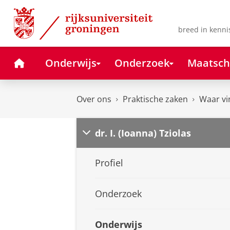
Skip
Skip
to
to
Content
Navigation
breed in kenni
Home
Onderwijs
Onderzoek
Maatsch
Over ons
Praktische zaken
Waar vi
dr. I. (Ioanna) Tziolas
Profiel
Onderzoek
Onderwijs