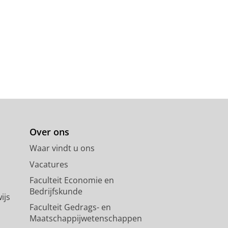
Over ons
Waar vindt u ons
Vacatures
Faculteit Economie en
Bedrijfskunde
ijs
Faculteit Gedrags- en
Maatschappijwetenschappen