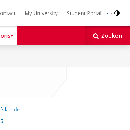
ontact
My University
Student Portal
Contr
Nederlands
English
 ons
Zoeken
jfskunde
85