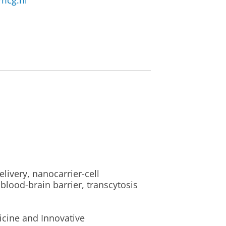
mcg.nl
livery, nanocarrier-cell
blood-brain barrier, transcytosis
icine and Innovative