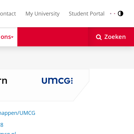
ontact
My University
Student Portal
Contr
Nederlands
English
 ons
Zoeken
rn
schappen/UMCG
78