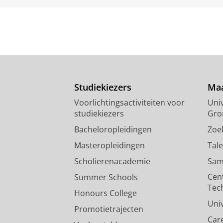
Studiekiezers
Maa
Voorlichtingsactiviteiten voor
Univ
studiekiezers
Gro
Bacheloropleidingen
Zoe
Masteropleidingen
Tal
Scholierenacademie
Sam
Cen
Summer Schools
Tec
Honours College
Uni
Promotietrajecten
Car