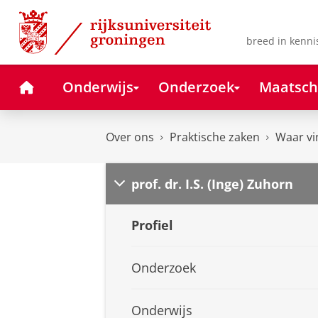
Skip
Skip
to
to
Content
Navigation
breed in kenni
Home
Onderwijs
Onderzoek
Maatsch
Over ons
Praktische zaken
Waar vi
prof. dr. I.S. (Inge) Zuhorn
Profiel
Onderzoek
Onderwijs