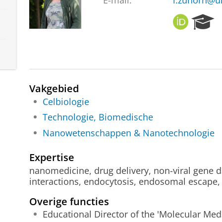
E-mail:
i.zuhorn@u
O
R
R
e
C
s
I
e
D
a
r
c
Vakgebied
h
Celbiologie
P
Technologie, Biomedische
o
r
Nanowetenschappen & Nanotechnologie
t
a
Expertise
l
nanomedicine, drug delivery, non-viral gene de
interactions, endocytosis, endosomal escape, 
Overige functies
Educational Director of the 'Molecular Med