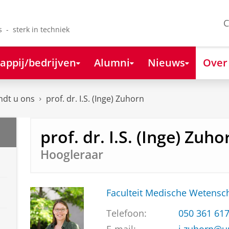
C
s - sterk in techniek
appij/bedrijven
Alumni
Nieuws
Over
ndt u ons
prof. dr. I.S. (Inge) Zuhorn
prof. dr. I.S. (Inge) Zuho
Hoogleraar
Faculteit Medische Weten
Telefoon:
050 361 61