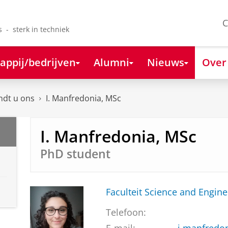
C
s - sterk in techniek
appij/bedrijven
Alumni
Nieuws
Over
ndt u ons
I. Manfredonia, MSc
I. Manfredonia, MSc
PhD student
Faculteit Science and Engine
Telefoon: