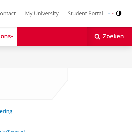
ontact
My University
Student Portal
Contr
Nederlands
English
 ons
Zoeken
ering