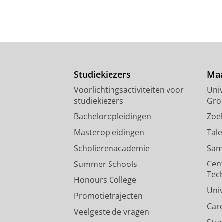
Studiekiezers
Maa
Voorlichtingsactiviteiten voor
Univ
studiekiezers
Gro
Bacheloropleidingen
Zoe
Masteropleidingen
Tal
Scholierenacademie
Sam
Cen
Summer Schools
Tec
Honours College
Uni
Promotietrajecten
Car
Veelgestelde vragen