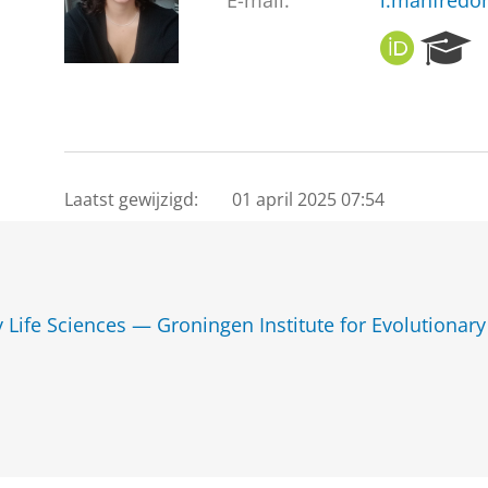
E-mail:
i.manfredo
O
R
R
e
C
s
I
e
D
a
r
c
Laatst gewijzigd:
01 april 2025 07:54
h
P
o
r
t
y Life Sciences — Groningen Institute for Evolutionary
a
l