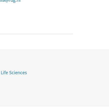
nia@rug.nl
 Life Sciences