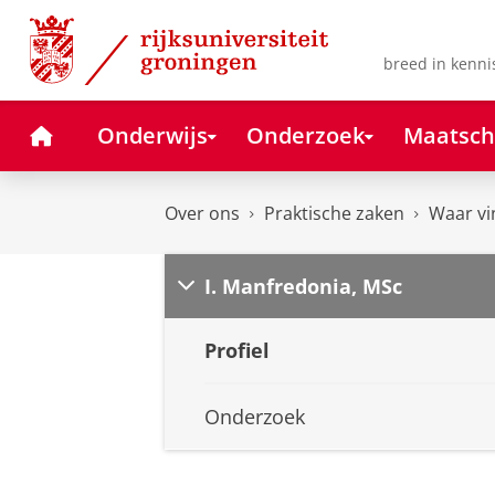
Skip
Skip
to
to
Content
Navigation
breed in kenni
Home
Onderwijs
Onderzoek
Maatsch
Over ons
Praktische zaken
Waar vi
I. Manfredonia, MSc
Profiel
Onderzoek