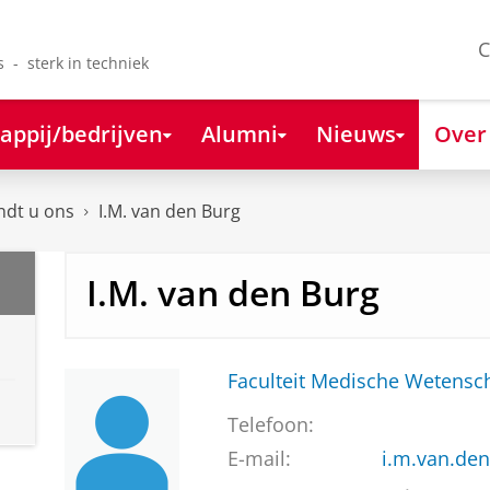
C
s - sterk in techniek
appij/bedrijven
Alumni
Nieuws
Over
ndt u ons
I.M. van den Burg
I.M. van den Burg
Faculteit Medische Weten
Telefoon:
E-mail:
i.m.van.de