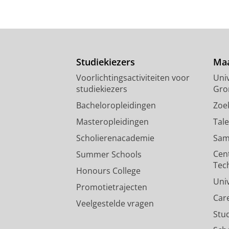
Studiekiezers
Maa
Voorlichtingsactiviteiten voor
Univ
studiekiezers
Gro
Bacheloropleidingen
Zoe
Masteropleidingen
Tal
Scholierenacademie
Sam
Cen
Summer Schools
Tec
Honours College
Uni
Promotietrajecten
Car
Veelgestelde vragen
Stu