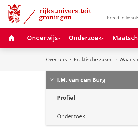
Skip
Skip
to
to
Content
Navigation
breed in kenni
Home
Onderwijs
Onderzoek
Maatsch
Over ons
Praktische zaken
Waar vi
I.M. van den Burg
Profiel
Onderzoek