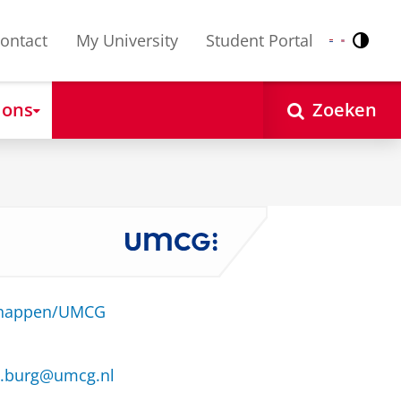
ontact
My University
Student Portal
Contr
Nederlands
English
 ons
Zoeken
schappen/UMCG
n.burg@umcg.nl