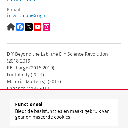
E-mail:
i.c.veldman@rug.nl
H
F
T
Y
I
o
a
w
o
n
m
c
i
u
s
e
e
t
t
t
p
b
t
u
a
DIY Beyond the Lab: the DIY Science Revolution
a
o
e
b
g
g
o
r
e
r
(2018-2019)
e
k
a
RE:charge (2016-2019)
m
For Infinity (2014)
Material Matter(s)! (2013)
Enhance Me?! (2012)
Grenzeloos! (2011)
Functioneel
Laatst gewijzigd:
21 augustus 2023 17:34
Biedt de basisfuncties en maakt gebruik van
geanonimiseerde cookies.
F
L
R
I
Y
Volg de RUG