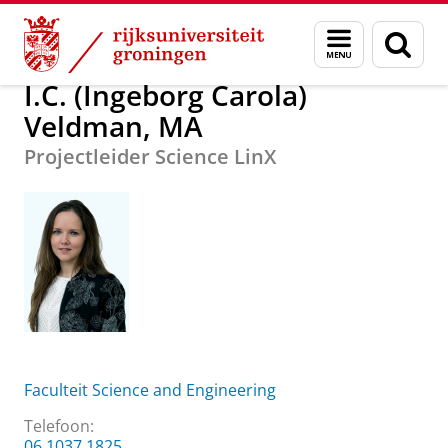
Skip
Skip
Over ons
I.C. (Ingeborg Carola) Veldman, MA
Menu
Zoek
to
to
en
Content
Navigation
zoeken
I.C. (Ingeborg Carola)
Veldman, MA
Projectleider Science LinX
Faculteit Science and Engineering
Telefoon:
06 1037 1825