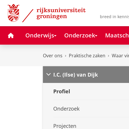
Skip
Skip
to
to
Content
Navigation
breed in kenni
Home
Onderwijs
Onderzoek
Maatsch
Over ons
Praktische zaken
Waar vi
I.C. (Ilse) van Dijk
Profiel
Onderzoek
Projecten