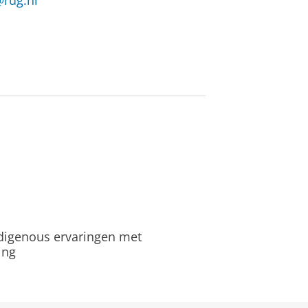
@rug.nl
ndigenous ervaringen met
ing