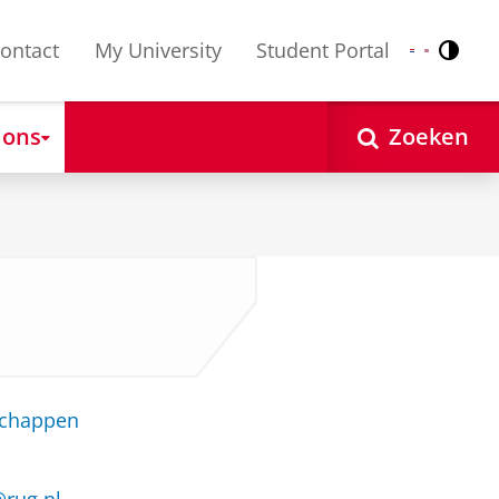
ontact
My University
Student Portal
Contr
Nederlands
English
 ons
Zoeken
schappen