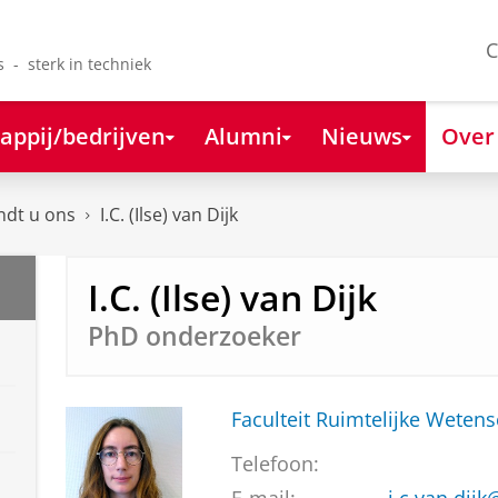
C
s - sterk in techniek
appij/bedrijven
Alumni
Nieuws
Over
ndt u ons
I.C. (Ilse) van Dijk
I.C. (Ilse) van Dijk
PhD onderzoeker
Faculteit Ruimtelijke Weten
Telefoon: