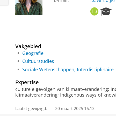
E-mail:
i.c.van.dijk
O
R
R
e
C
s
I
e
D
a
r
c
Vakgebied
h
Geografie
P
Cultuurstudies
o
r
Sociale Wetenschappen, Interdisciplinaire
t
a
Expertise
l
culturele gevolgen van klimaatverandering; I
klimaatverandering; Indigenous ways of know
Laatst gewijzigd:
20 maart 2025 16:13