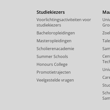
Studiekiezers
Maa
Voorlichtingsactiviteiten voor
Univ
studiekiezers
Gro
Bacheloropleidingen
Zoe
Masteropleidingen
Tal
Scholierenacademie
Sam
Cen
Summer Schools
Tec
Honours College
Uni
Promotietrajecten
Car
Veelgestelde vragen
Stu
Sch
Sam