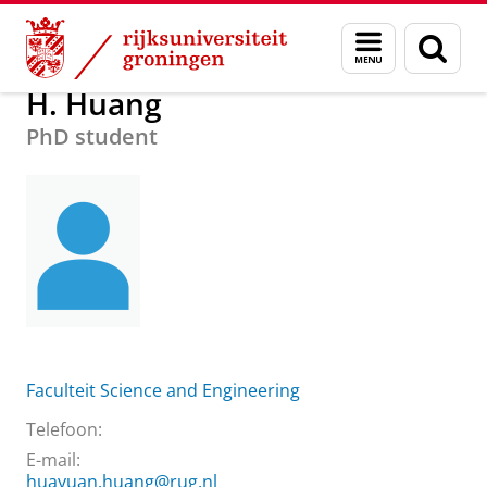
Skip
Skip
Over ons
H. Huang
Menu
Zoek
to
to
en
Content
Navigation
zoeken
H. Huang
PhD student
Faculteit Science and Engineering
Telefoon:
E-mail:
huayuan.huang@rug.nl