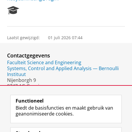
R
e
s
e
a
Laatst gewijzigd:
01 juli 2026 07:44
r
c
h
Contactgegevens
P
o
Faculteit Science and Engineering
r
Systems, Control and Applied Analysis — Bernoulli
t
Instituut
a
Nijenborgh 9
l
9747 AG Groningen
Nederland
Functioneel
Biedt de basisfuncties en maakt gebruik van
geanonimiseerde cookies.
F
L
R
I
Y
Volg de RUG
a
i
S
n
o